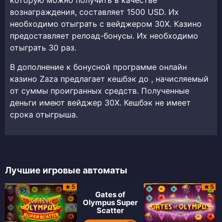
которую можно получить в качестве
вознаграждения, составляет 1500 USD. Их
необходимо отыграть с вейджером 30X. Казино
предоставляет релоад-бонусы. Их необходимо
отыграть 30 раз.
В дополнение к бонусной программе онлайн
казино Zaza предлагает кешбэк до , начисляемый
от суммы проигранных средств. Полученные
деньги имеют вейджер 30X. Кешбэк не имеет
срока отыгрыша.
Лучшие игровые автоматы
5
5
Gates of
Olympus Super
Scatter