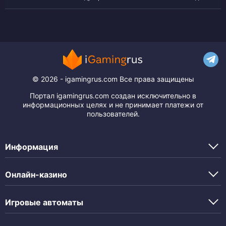
© 2026 - igamingrus.com Все права защищены
Портал igamingrus.com создан исключительно в
информационных целях и не принимает платежи от
пользователей.
Информация
Онлайн-казино
Игровые автоматы