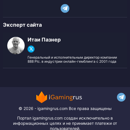
Эксперт сайта
Итаи Пазнер
Генеральный и исполнительным директор компании
888 Plc. в индустрии онлайн-гемблинга с 2001 года
© 2026 - igamingrus.com Все права защищены
Портал igamingrus.com создан исключительно в
информационных целях и не принимает платежи от
пользователей.