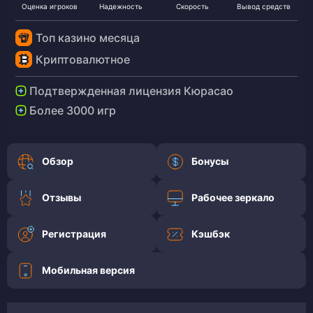
Оценка игроков
Надежность
Скорость
Вывод средств
Топ казино месяца
Криптовалютное
Подтвержденная лицензия Кюрасао
Более 3000 игр
Обзор
Бонусы
Отзывы
Рабочее зеркало
Регистрация
Кэшбэк
Мобильная версия