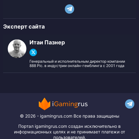
Эксперт сайта
Итаи Пазнер
Генеральный и исполнительным директор компании
888 Plc. в индустрии онлайн-гемблинга с 2001 года
© 2026 - igamingrus.com Все права защищены
Портал igamingrus.com создан исключительно в
информационных целях и не принимает платежи от
пользователей.