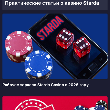
Практические статьи о казино Starda
Рабочее зеркало Starda Casino в 2026 году