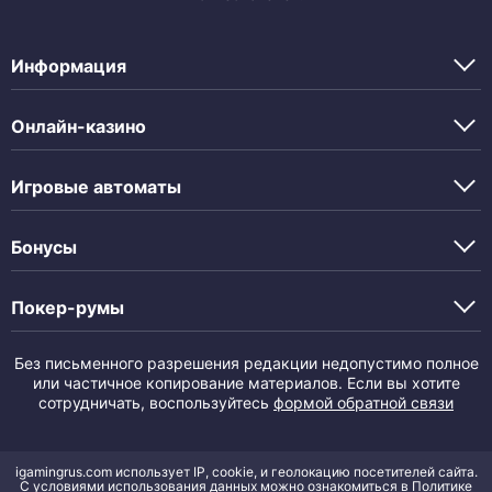
Информация
Онлайн-казино
Игровые автоматы
Бонусы
Покер-румы
Без письменного разрешения редакции недопустимо полное
или частичное копирование материалов. Если вы хотите
сотрудничать, воспользуйтесь
формой обратной связи
igamingrus.com использует IP, cookie, и геолокацию посетителей сайта.
С условиями использования данных можно ознакомиться в
Политике