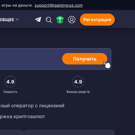
support@igamingrus.com
Регистрация
ОБЩЕЕ
Получить
4.9
4.9
Скорость
Вывод средств
жный оператор с лицензией
ержка криптовалют