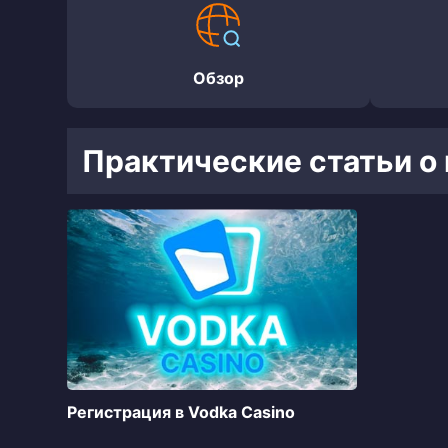
Обзор
Практические статьи о 
Регистрация в Vodka Casino