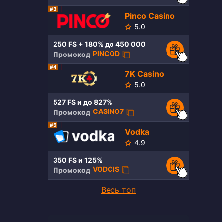
#3
Pinco Casino
5.0
250 FS
+ 180% до 450 000
PINCOD
Промокод
#4
7K Casino
5.0
527 FS
и до 827%
CASINO7
Промокод
#5
Vodka
4.9
350 FS
и 125%
VODCIS
Промокод
Весь топ