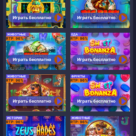
Играть бесплатно
Играть бесплатно
ЖИВОТНЫЕ
ЕДА
RTP: 96%
RTP: 96%
Играть бесплатно
Играть бесплатно
ЖИВОТНЫЕ
ФРУКТЫ
RTP: 96%
RTP: 96%
Играть бесплатно
Играть бесплатно
ИСТОРИЯ
ЖИВОТНЫЕ
RTP: 96%
RTP: 96%