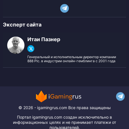
Эксперт сайта
Итаи Пазнер
Генеральный и исполнительным директор компании
888 Plc. в индустрии онлайн-гемблинга с 2001 года
© 2026 - igamingrus.com Все права защищены
Портал igamingrus.com создан исключительно в
информационных целях и не принимает платежи от
пользователей.