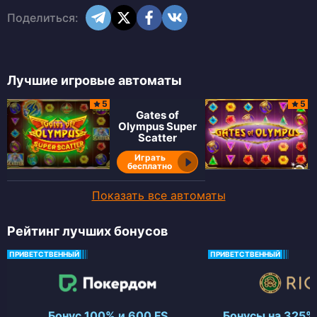
Поделиться:
Лучшие игровые автоматы
5
5
Gates of
Olympus Super
Scatter
Играть
бесплатно
Показать все автоматы
Рейтинг лучших бонусов
ПРИВЕТСТВЕННЫЙ
ПРИВЕТСТВЕННЫЙ
Бонус 100% и 600 FS
Бонусы на 325%