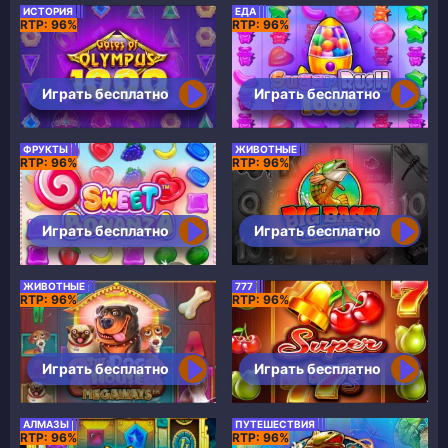
ИСТОРИЯ
ЕДА
RTP: 96%
RTP: 96%
Играть бесплатно
Играть бесплатно
ФРУКТЫ
ЖИВОТНЫЕ
RTP: 96%
RTP: 96%
Играть бесплатно
Играть бесплатно
ЖИВОТНЫЕ
777
RTP: 96%
RTP: 96%
Играть бесплатно
Играть бесплатно
АЛМАЗЫ
ПУТЕШЕСТВИЯ
RTP: 96%
RTP: 96%