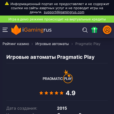
support@igamingrus.com
Рейтинг казино
›
Игровые автоматы
›
Pragmatic Play
Игровые автоматы Pragmatic Play
4.9
Дата создания:
2015