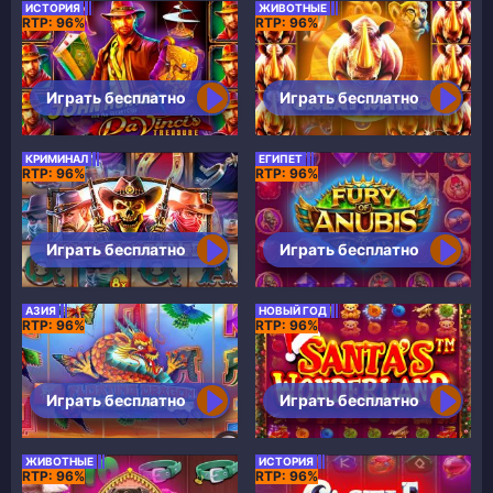
ИСТОРИЯ
ЖИВОТНЫЕ
RTP: 96%
RTP: 96%
Играть бесплатно
Играть бесплатно
КРИМИНАЛ
ЕГИПЕТ
RTP: 96%
RTP: 96%
Играть бесплатно
Играть бесплатно
АЗИЯ
НОВЫЙ ГОД
RTP: 96%
RTP: 96%
Играть бесплатно
Играть бесплатно
ЖИВОТНЫЕ
ИСТОРИЯ
RTP: 96%
RTP: 96%