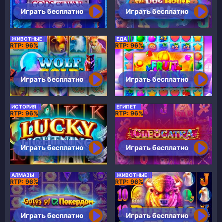
Играть бесплатно
Играть бесплатно
ЖИВОТНЫЕ
ЕДА
RTP: 96%
RTP: 96%
Играть бесплатно
Играть бесплатно
ИСТОРИЯ
ЕГИПЕТ
RTP: 96%
RTP: 96%
Играть бесплатно
Играть бесплатно
АЛМАЗЫ
ЖИВОТНЫЕ
RTP: 96%
RTP: 96%
Играть бесплатно
Играть бесплатно