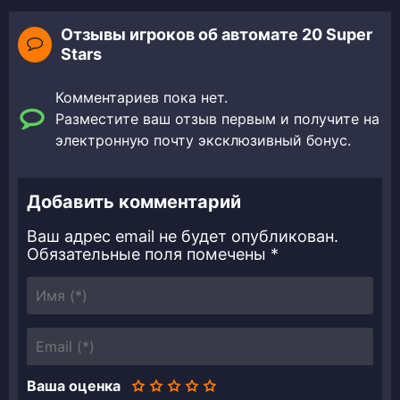
Отзывы игроков об автомате 20 Super
Stars
Комментариев пока нет.
Разместите ваш отзыв первым и получите на
электронную почту эксклюзивный бонус.
Добавить комментарий
Ваш адрес email не будет опубликован.
Обязательные поля помечены
*
Ваша оценка