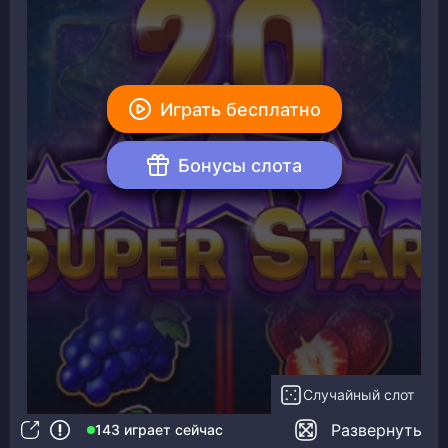
Играть бесплатно
Бонусы слота
Случайный слот
Развернуть
143 играет сейчас