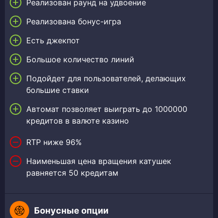
Реализован раунд на удвоение
Реализована бонус-игра
Есть джекпот
Большое количество линий
Подойдет для пользователей, делающих
большие ставки
Автомат позволяет выиграть до 1000000
кредитов в валюте казино
RTP ниже 96%
Наименьшая цена вращения катушек
равняется 50 кредитам
Бонусные опции