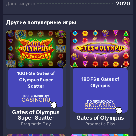
2020
Дата выпуска
Другие популярные игры
100 FS в Gates of
180 FS в Gates of
Olympus Super
Olympus
Scatter
ПО ПРОМОКОДУ
CASINORU
ПО ПРОМОКОДУ
RIOCASINO
Gates of Olympus
Super Scatter
Gates of Olympus
Pragmatic Play
Pragmatic Play