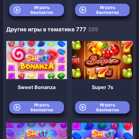
Играть
Играть
бесплатно
бесплатно
Другие игры в тематике 777
Sweet Bonanza
Super 7s
Играть
Играть
бесплатно
бесплатно