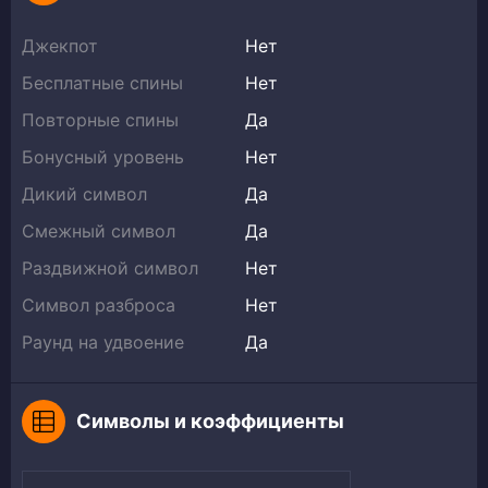
Джекпот
Нет
Бесплатные спины
Нет
Повторные спины
Да
Бонусный уровень
Нет
Дикий символ
Да
Смежный символ
Да
Раздвижной символ
Нет
Символ разброса
Нет
Раунд на удвоение
Да
Символы и коэффициенты