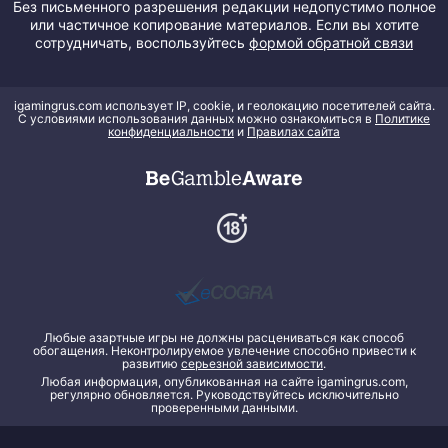
Без письменного разрешения редакции недопустимо полное
или частичное копирование материалов. Если вы хотите
сотрудничать, воспользуйтесь
формой обратной связи
igamingrus.com использует IP, cookie, и геолокацию посетителей сайта.
С условиями использования данных можно ознакомиться в
Политике
конфиденциальности
и
Правилах сайта
Любые азартные игры не должны расцениваться как способ
обогащения. Неконтролируемое увлечение способно привести к
развитию
серьезной зависимости
.
Любая информация, опубликованная на сайте igamingrus.com,
регулярно обновляется. Руководствуйтесь исключительно
проверенными данными.