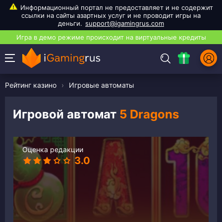
support@igamingrus.com
Рейтинг казино
›
Игровые автоматы
Игровой автомат
5 Dragons
Оценка редакции
3.0