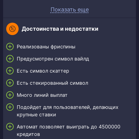
Показать еще
Достоинства и недостатки
Реализованы фриспины
Предусмотрен символ вайлд
Есть символ скаттер
Есть стекированный символ
Много линий выплат
Подойдет для пользователей, делающих
крупные ставки
Автомат позволяет выиграть до 4500000
кредитов