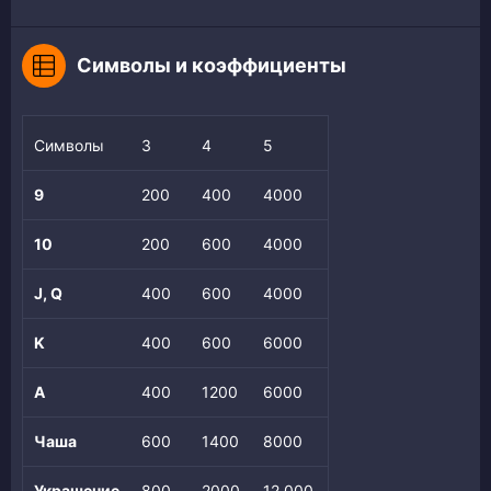
Символы и коэффициенты
Символы
3
4
5
9
200
400
4000
10
200
600
4000
J, Q
400
600
4000
K
400
600
6000
A
400
1200
6000
Чаша
600
1400
8000
Украшение
800
2000
12 000