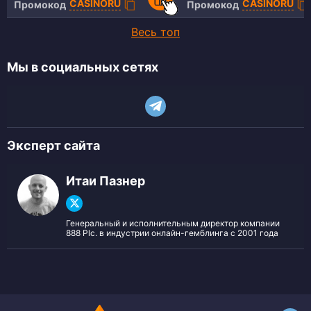
CASINORU
CASINORU
Промокод
Промокод
Весь топ
Мы в социальных сетях
Эксперт сайта
Итаи Пазнер
Генеральный и исполнительным директор компании
888 Plc. в индустрии онлайн-гемблинга с 2001 года