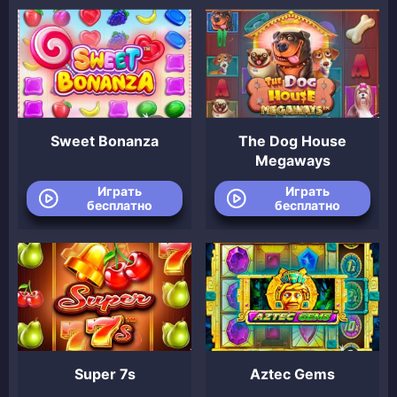
Sweet Bonanza
The Dog House
Megaways
Играть
Играть
бесплатно
бесплатно
Super 7s
Aztec Gems