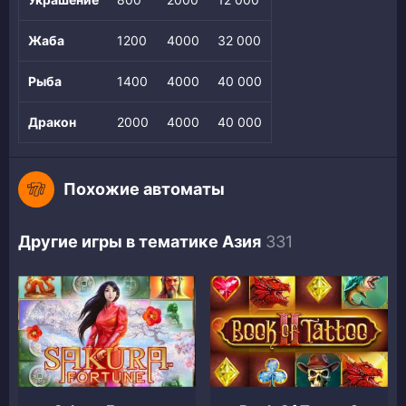
Жаба
1200
4000
32 000
Рыба
1400
4000
40 000
Дракон
2000
4000
40 000
Похожие автоматы
Другие игры в тематике Азия