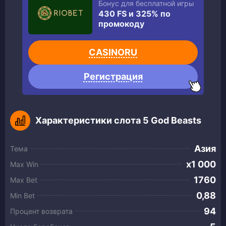
Бонус для бесплатной игры
430 FS и 325% по
промокоду
CASINORU
Регистрация
Характеристики слота 5 God Beasts
Азия
Тема
1 000
Max Win
1760
Max Bet
0,88
Min Bet
94
Процент возврата