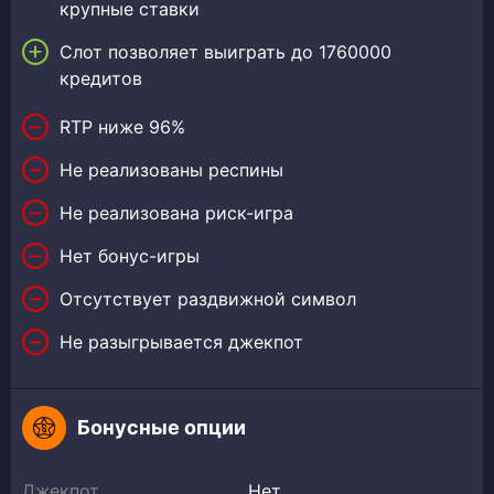
крупные ставки
Слот позволяет выиграть до 1760000
кредитов
RTP ниже 96%
Не реализованы респины
Не реализована риск-игра
Нет бонус-игры
Отсутствует раздвижной символ
Не разыгрывается джекпот
Бонусные опции
Джекпот
Нет