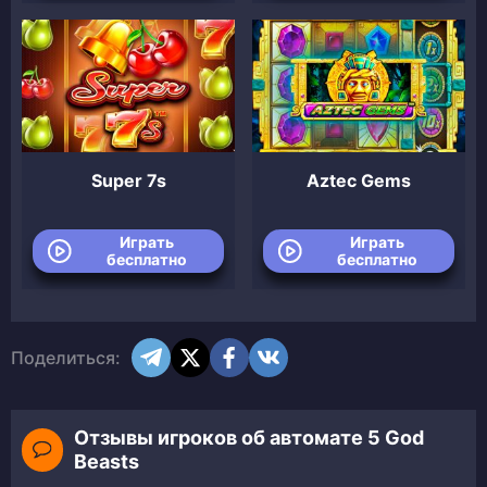
Super 7s
Aztec Gems
Играть
Играть
бесплатно
бесплатно
Поделиться:
Отзывы игроков об автомате 5 God
Beasts