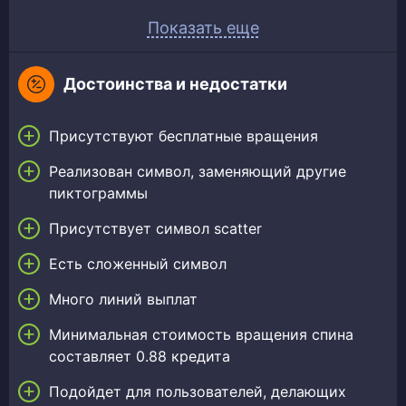
Показать еще
Достоинства и недостатки
Присутствуют бесплатные вращения
Реализован символ, заменяющий другие
пиктограммы
Присутствует символ scatter
Есть сложенный символ
Много линий выплат
Минимальная стоимость вращения спина
составляет 0.88 кредита
Подойдет для пользователей, делающих