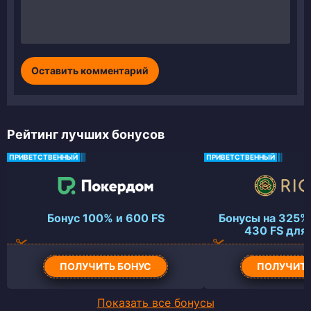
Рейтинг лучших бонусов
ПРИВЕТСТВЕННЫЙ
ПРИВЕТСТВЕННЫЙ
Бонус 100% и 600 FS
Бонусы на 325%
430 FS для
ПОЛУЧИТЬ БОНУС
ПОЛУЧИТЬ
Показать все бонусы