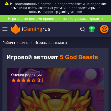
support@igamingrus.com
Рейтинг казино
›
Игровые автоматы
Игровой автомат
5 God Beasts
Оценка редакции
3.1