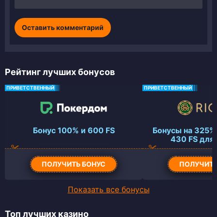
Рейтинг лучших бонусов
ПРИВЕТСТВЕННЫЙ
ПРИВЕТСТВЕННЫЙ
Бонус 100% и 600 FS
Бонусы на 325%
430 FS для
ПОЛУЧИТЬ БОНУС
ПОЛУЧИТЬ
Показать все бонусы
Топ лучших казино