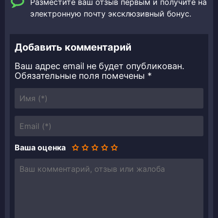
Разместите ваш отзыв первым и получите на
электронную почту эксклюзивный бонус.
Добавить комментарий
Ваш адрес email не будет опубликован.
Обязательные поля помечены
*
Ваша оценка