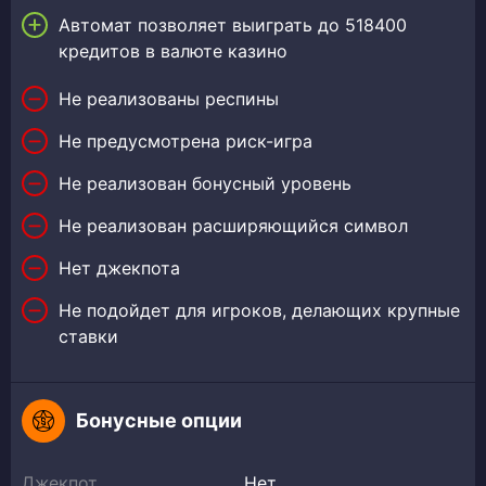
Автомат позволяет выиграть до 518400
кредитов в валюте казино
Не реализованы респины
Не предусмотрена риск-игра
Не реализован бонусный уровень
Не реализован расширяющийся символ
Нет джекпота
Не подойдет для игроков, делающих крупные
ставки
Бонусные опции
Джекпот
Нет