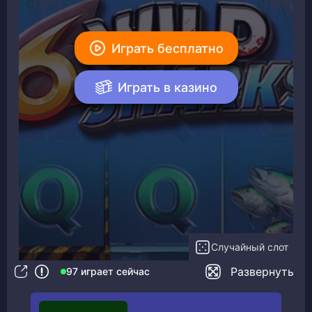
Играть бесплатно
Играть в казино
Случайный слот
Развернуть
97 играет сейчас