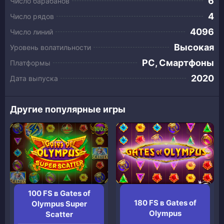
6
Число барабанов
4
Число рядов
4096
Число линий
Высокая
Уровень волатильности
PC, Смартфоны
Платформы
2020
Дата выпуска
Другие популярные игры
100 FS в Gates of
180 FS в Gates of
Olympus Super
Olympus
Scatter