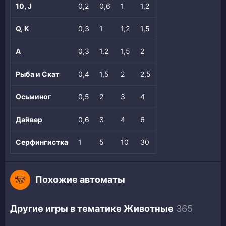
10, J
0,2
0,6
1
1,2
Q, K
0,3
1
1,2
1,5
A
0,3
1,2
1,5
2
Рыба и Скат
0,4
1,5
2
2,5
Осьминог
0,5
2
3
4
Дайвер
0,6
3
4
6
Серфингистка
1
5
10
30
Похожие автоматы
Другие игры в тематике Животные