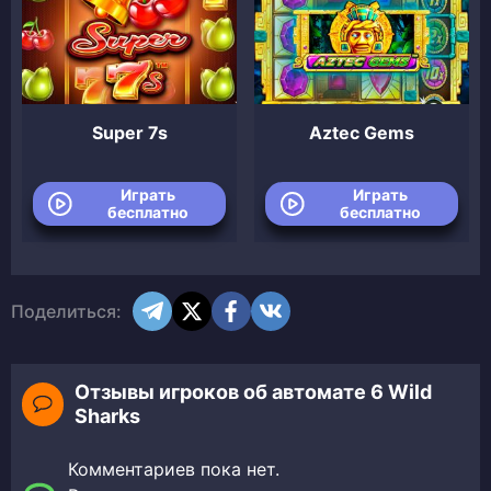
Super 7s
Aztec Gems
Играть
Играть
бесплатно
бесплатно
Поделиться:
Отзывы игроков об автомате 6 Wild
Sharks
Комментариев пока нет.