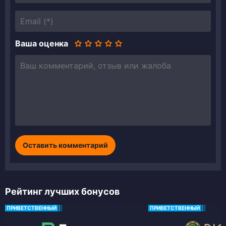
Ваша оценка
Рейтинг лучших бонусов
ПРИВЕТСТВЕННЫЙ
ПРИВЕТСТВЕННЫЙ