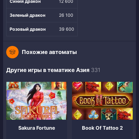
Синий дракон
12 600
Зеленый дракон
26 100
Розовый дракон
39 600
Похожие автоматы
Другие игры в тематике Азия
Sakura Fortune
Book Of Tattoo 2