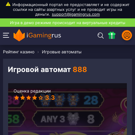
support@igamingrus.com
Рейтинг казино
›
Игровые автоматы
Игровой автомат
888
Оценка редакции
3.3