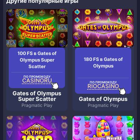
Другие популярные игры
100 FS в Gates of
180 FS в Gates of
Olympus Super
Olympus
Scatter
ПО ПРОМОКОДУ
CASINORU
ПО ПРОМОКОДУ
RIOCASINO
Gates of Olympus
Super Scatter
Gates of Olympus
Pragmatic Play
Pragmatic Play