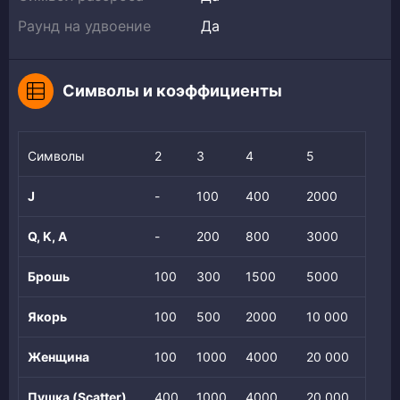
Раунд на удвоение
Да
Символы и коэффициенты
Символы
2
3
4
5
J
-
100
400
2000
Q, K, A
-
200
800
3000
Брошь
100
300
1500
5000
Якорь
100
500
2000
10 000
Женщина
100
1000
4000
20 000
Пушка (Scatter)
400
1000
4000
20 000