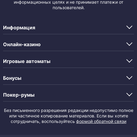
информационных целях и не принимает платежи от
пользователей.
Информация
Онлайн-казино
Игровые автоматы
Бонусы
Покер-румы
Без письменного разрешения редакции недопустимо полное
или частичное копирование материалов. Если вы хотите
сотрудничать, воспользуйтесь
формой обратной связи