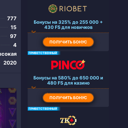
777
Бонусы на 325% до 255 000 +
15
430 FS для новичков
97
ПОЛУЧИТЬ БОНУС
4
ысокая
ПРИВЕТСТВЕННЫЙ
2020
Бонусы на 580% до 650 000 и
480 FS для казино
ПОЛУЧИТЬ БОНУС
ПРИВЕТСТВЕННЫЙ