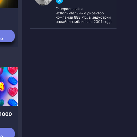
Генеральный и
исполнительным директор
компании 888 Plc. в индустрии
онлайн-гемблинга с 2001 года
но
 1000
но