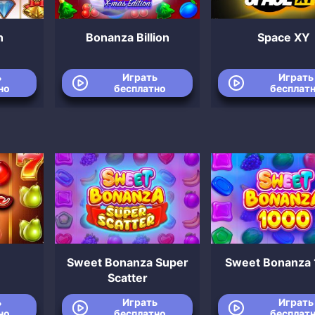
n
Bonanza Billion
Space XY
ь
Играть
Играть
но
бесплатно
бесплат
Sweet Bonanza Super
Sweet Bonanza
Scatter
ь
Играть
Играть
но
бесплатно
бесплат