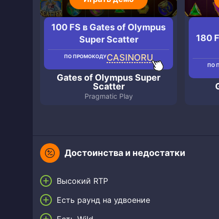
100 FS в Gates of Olympus
180 F
Super Scatter
CASINORU
ПО ПРОМОКОДУ
ПО 
Gates of Olympus Super
Scatter
Pragmatic Play
Достоинства и недостатки
Высокий RTP
Есть раунд на удвоение