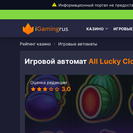
КАЗИНО
ИГРОВЫЕ
Рейтинг казино
›
Игровые автоматы
Игровой автомат
All Lucky Cl
Оценка редакции
3.0