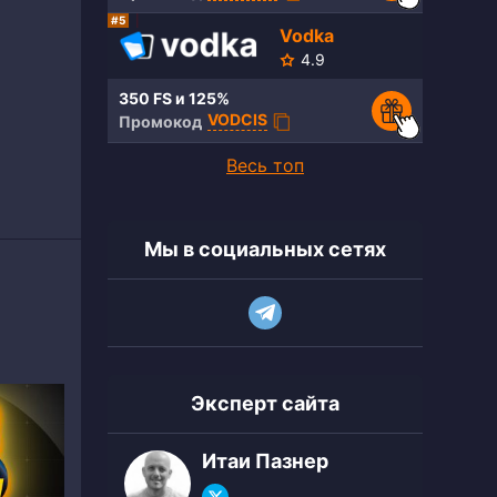
#5
Vodka
4.9
350 FS
и 125%
VODCIS
Промокод
Весь топ
Мы в социальных сетях
Эксперт сайта
Итаи Пазнер