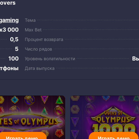
lovers
gaming
Тема
3 000
Max Bet
0,5
Процент возврата
5
Число рядов
100
В
Уровень волатильности
ртфоны
Дата выпуска
Играть демо
Играть демо