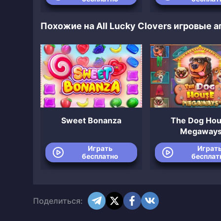
Похожие на All Lucky Clovers игровые 
Sweet Bonanza
The Dog Ho
Megaway
Играть
Играт
бесплатно
бесплат
Поделиться: