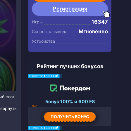
Регистрация
16347
Игры
Мгновенно
Скорость вывода
Устройства
Рейтинг лучших бонусов
ПРИВЕТСТВЕННЫЙ
ый слот
Бонус 100% и 600 FS
звернуть
ПОЛУЧИТЬ БОНУС
ПРИВЕТСТВЕННЫЙ