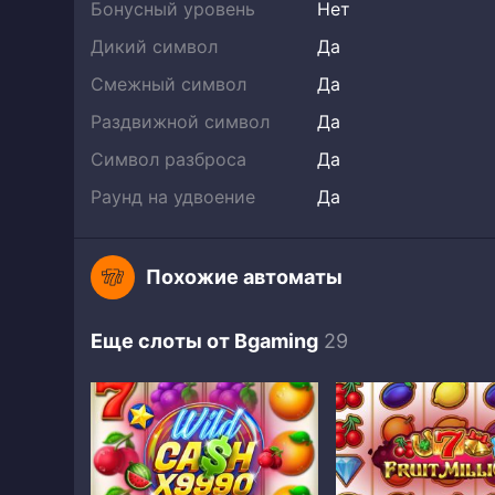
Бонусный уровень
Нет
Дикий символ
Да
Смежный символ
Да
Раздвижной символ
Да
Символ разброса
Да
Раунд на удвоение
Да
Похожие автоматы
Еще слоты от Bgaming