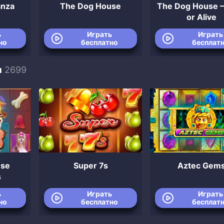
anza
The Dog House
The Dog House 
or Alive
ь
Играть
Играть
но
бесплатно
бесплат
ы
use
Super 7s
Aztec Gem
s
ь
Играть
Играть
но
бесплатно
бесплат