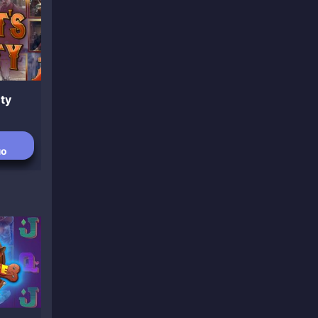
ty
но