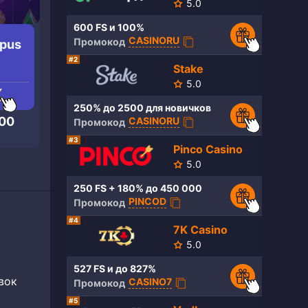
5.0
600 FS
и 100%
CASINORU
Промокод
mpus
#2
Stake
5.0
Y
250% до
2500 для новичков
000
CASINORU
Промокод
#3
Pinco Casino
5.0
250 FS
+ 180% до 450 000
PINCOD
Промокод
#4
7K Casino
5.0
527 FS
и до 827%
вок
CASINO7
Промокод
#5