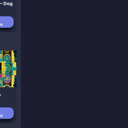
— Dog
но
s
но