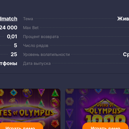
dmatch
Жив
Тема
24 000
Max Bet
0,01
Процент возврата
5
Число рядов
25
С
Уровень волатильности
ртфоны
Дата выпуска
Играть демо
Играть демо