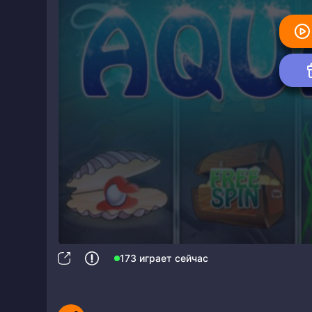
173 играет сейчас