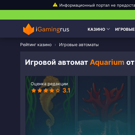
КАЗИНО
ИГРОВЫЕ
Рейтинг казино
›
Игровые автоматы
Игровой автомат
Aquarium
от
Оценка редакции
3.1