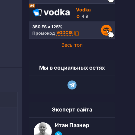
#6
Vodka
4.9
350 FS
и 125%
VODCIS
Промокод
Весь топ
Мы в социальных сетях
Эксперт сайта
Итаи Пазнер