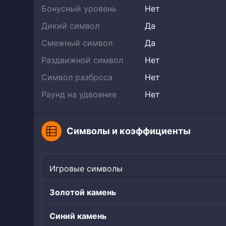
Бонусный уровень
Нет
Дикий символ
Да
Смежный символ
Да
Раздвижной символ
Нет
Символ разброса
Нет
Раунд на удвоение
Нет
Символы и коэффициенты
Игровые символы
Золотой камень
Синий камень