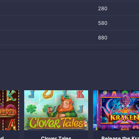
280
580
880
ad
Clover Tales
Release the Kr