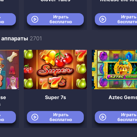
ь
Играть
Играть
но
бесплатно
бесплат
е аппараты
use
Super 7s
Aztec Gem
s
ь
Играть
Играть
но
бесплатно
бесплат