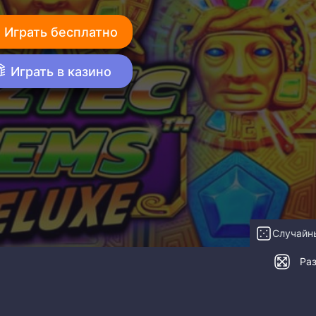
Играть бесплатно
Играть в казино
Случайн
Ра