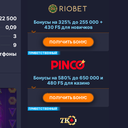
22 500
Бонусы на 325% до 255 000 +
0,09
430 FS для новичков
3
ПОЛУЧИТЬ БОНУС
9
ртфоны
ПРИВЕТСТВЕННЫЙ
Бонусы на 580% до 650 000 и
480 FS для казино
ПОЛУЧИТЬ БОНУС
ПРИВЕТСТВЕННЫЙ