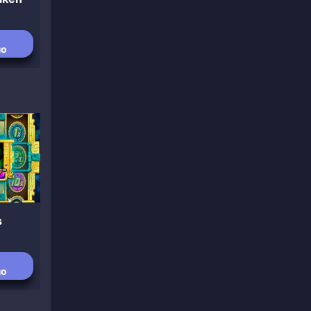
но
s
но