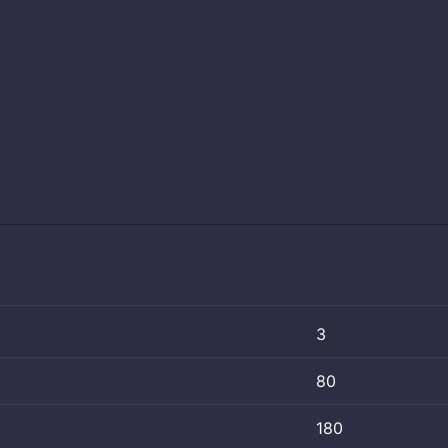
3
80
180