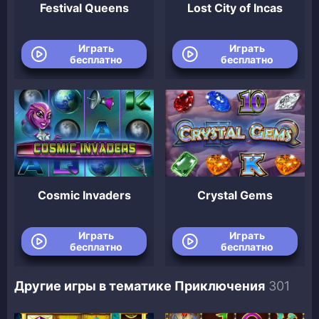
Festival Queens
Lost City of Incas
Играть
Играть
бесплатно
бесплатно
Cosmic Invaders
Crystal Gems
Играть
Играть
бесплатно
бесплатно
Другие игры в тематике Приключения