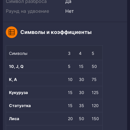
Символ разброса
Да
Раунд на удвоение
Нет
Символы и коэффициенты
Символы
3
4
5
10, J, Q
5
15
50
K, A
10
30
75
Кукуруза
15
30
125
Статуэтка
15
35
120
Лиса
20
50
150