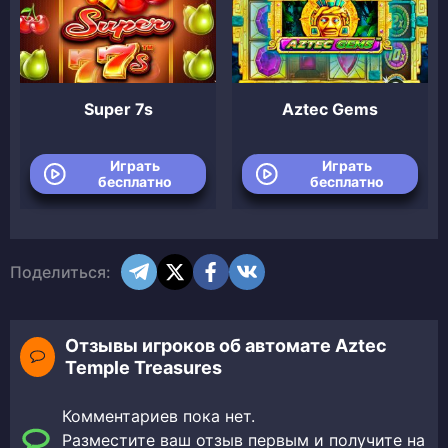
Super 7s
Aztec Gems
Играть
Играть
бесплатно
бесплатно
Поделиться:
Отзывы игроков об автомате Aztec
Temple Treasures
Комментариев пока нет.
Разместите ваш отзыв первым и получите на