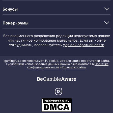
Бонусы
Покер-румы
Без письменного разрешения редакции недопустимо полное
или частичное копирование материалов. Если вы хотите
сотрудничать, воспользуйтесь
формой обратной связи
igamingrus.com использует IP, cookie, и геолокацию посетителей сайта.
С условиями использования данных можно ознакомиться в
Политике
конфиденциальности
и
Правилах сайта