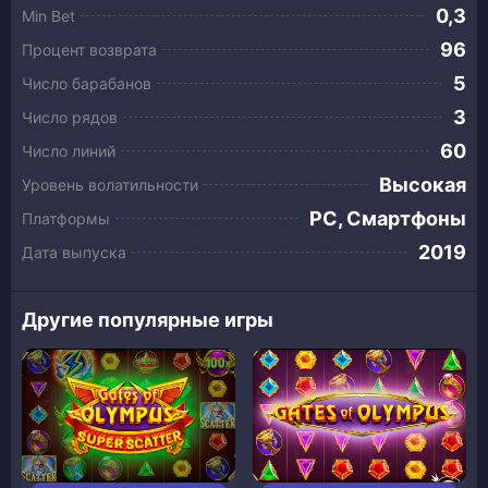
0,3
Min Bet
96
Процент возврата
5
Число барабанов
3
Число рядов
60
Число линий
Высокая
Уровень волатильности
PC, Смартфоны
Платформы
2019
Дата выпуска
Другие популярные игры