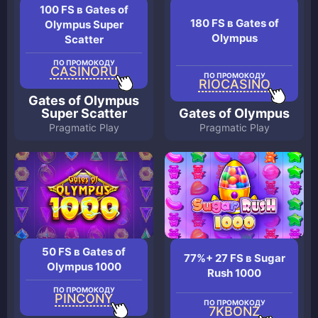
100 FS в Gates of
180 FS в Gates of
Olympus Super
Olympus
Scatter
ПО ПРОМОКОДУ
CASINORU
ПО ПРОМОКОДУ
RIOCASINO
Gates of Olympus
Super Scatter
Gates of Olympus
Pragmatic Play
Pragmatic Play
50 FS в Gates of
77%+ 27 FS в Sugar
Olympus 1000
Rush 1000
ПО ПРОМОКОДУ
PINCONY
ПО ПРОМОКОДУ
7KBONZ