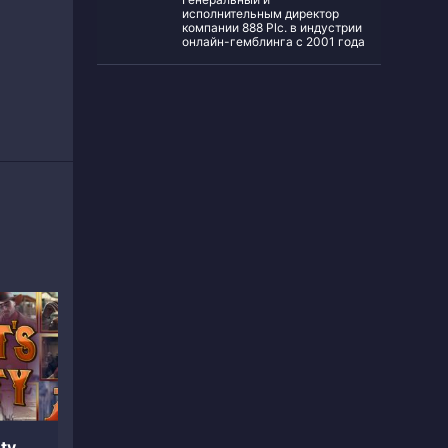
исполнительным директор
компании 888 Plc. в индустрии
онлайн-гемблинга с 2001 года
ty