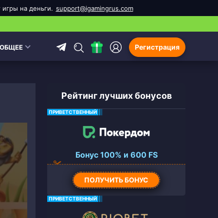
support@igamingrus.com
Регистрация
ОБЩЕЕ
Рейтинг лучших бонусов
ПРИВЕТСТВЕННЫЙ
Бонус 100% и 600 FS
ПОЛУЧИТЬ БОНУС
ПРИВЕТСТВЕННЫЙ