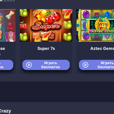
use
Super 7s
Aztec Gem
s
ь
Играть
Играть
но
бесплатно
бесплат
Crazy