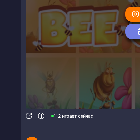
112 играет сейчас