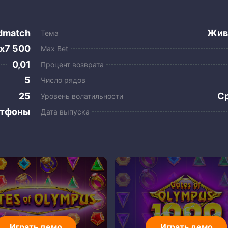
dmatch
Жив
Тема
7 500
Max Bet
0,01
Процент возврата
5
Число рядов
25
С
Уровень волатильности
ртфоны
Дата выпуска
Играть демо
Играть демо