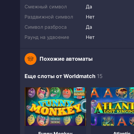
Смежный символ
Да
Раздвижной символ
Нет
Символ разброса
Да
Раунд на удвоение
Нет
Похожие автоматы
Еще слоты от Worldmatch
Funny Monkey
Atlantis