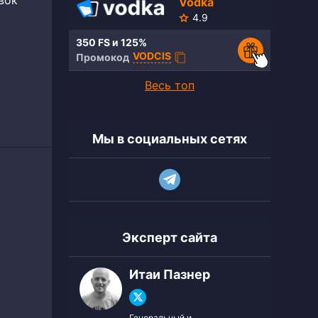
вок
Vodka
4.9
350 FS
и 125%
VODCIS
Промокод
Весь топ
Мы в социальных сетях
Эксперт сайта
Итаи Пазнер
Генеральный и