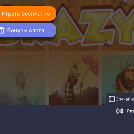
Играть бесплатно
Бонусы слота
Случайн
Ра