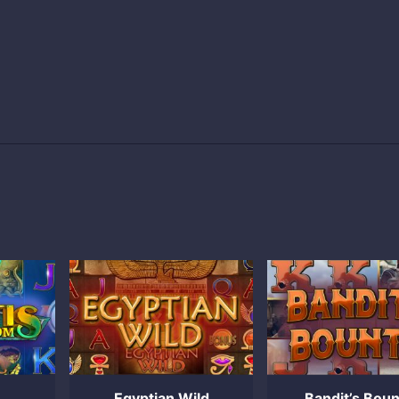
Egyptian Wild
Bandit’s Boun