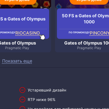
50 FS в Gates of Oly
S в Gates of Olympus
1000
RIOCASINO
PINCON
ПРОМОКОДУ
ПО ПРОМОКОДУ
Gates of Olympus
Gates of Olympus 1
Pragmatic Play
Pragmatic Play
Показать еще
Устаревший дизайн
RTP ниже 96%