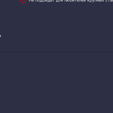
Не подойдет для любителей крупных ста
а