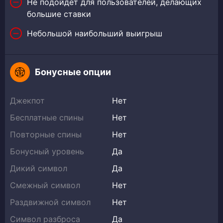
Не подойдет для пользователей, делающих
большие ставки
Небольшой наибольший выигрыш
Бонусные опции
Джекпот
Нет
Бесплатные спины
Нет
Повторные спины
Нет
Бонусный уровень
Да
Дикий символ
Да
Смежный символ
Нет
Раздвижной символ
Нет
Символ разброса
Да