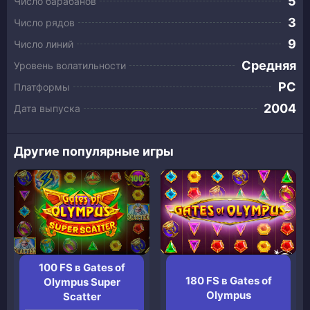
5
Число барабанов
3
Число рядов
9
Число линий
Средняя
Уровень волатильности
PC
Платформы
2004
Дата выпуска
Другие популярные игры
100 FS в Gates of
180 FS в Gates of
Olympus Super
Olympus
Scatter