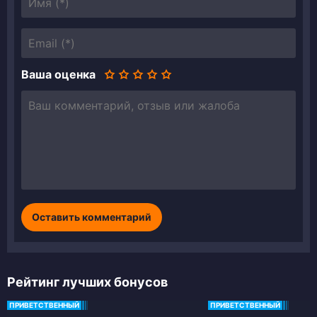
Ваша оценка
Рейтинг лучших бонусов
ПРИВЕТСТВЕННЫЙ
ПРИВЕТСТВЕННЫЙ