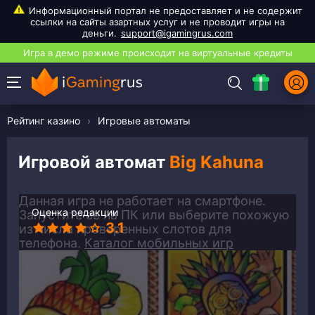
support@igamingrus.com
Рейтинг казино
›
Игровые автоматы
Игровой автомат
Big Kahuna
Данная игра не работает на смартфоне.
Оценка редакции
Запустите ее на ПК или выберите похожую
3.1
из числа проверенных слотов для
телефона.
Каталог мобильных игр