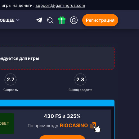
support@igamingrus.com
Регистрация
ОБЩЕЕ
ендуется для игры
2.7
2.3
Скорость
Вывод средств
430 FS и 325%
RIOCASINO
По промокоду