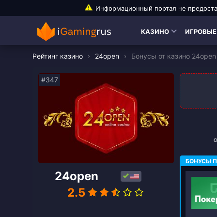
КАЗИНО
ИГРОВЫЕ
Рейтинг казино
›
24open
›
Бонусы от казино 24ope
О
БОНУСЫ 
24open
2.5