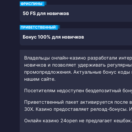
ФРИСПИНЫ
50 FS для новичков
ПРИВЕТСТВЕННЫЙ
Бонус 100% для новичков
Владельцы онлайн-казино разработали инте
новичков и позволяет удерживать регулярны
промопредложения. Актуальные бонус коды 
нашем сайте.
Посетителям недоступен бездепозитный бону
Приветственный пакет активируется после в
30X. Казино предоставляет релоад-бонусы. И
Онлайн казино 24open не предлагает кешбэк.