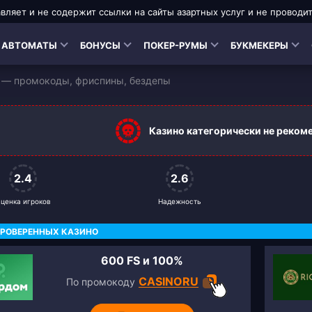
 АВТОМАТЫ
БОНУСЫ
ПОКЕР-РУМЫ
БУКМЕКЕРЫ
n — промокоды, фриспины, бездепы
Казино категорически не реком
2.4
2.6
ценка игроков
Надежность
ПРОВЕРЕННЫХ КАЗИНО
600 FS и 100%
CASINORU
По промокоду