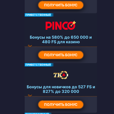
ПОЛУЧИТЬ БОНУС
ПРИВЕТСТВЕННЫЙ
Бонусы на 580% до 650 000 и
480 FS для казино
ПОЛУЧИТЬ БОНУС
ПРИВЕТСТВЕННЫЙ
Бонусы для новичков до 527 FS и
827% до 320 000
ПОЛУЧИТЬ БОНУС