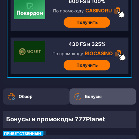
600 FS и 100%
CASINORU
По промокоду
Получить
430 FS и 325%
RIOCASINO
По промокоду
Получить
Обзор
Бонусы
Бонусы и промокоды 777Planet
ПРИВЕТСТВЕННЫЙ