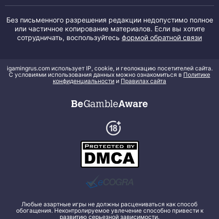
Без письменного разрешения редакции недопустимо полное
или частичное копирование материалов. Если вы хотите
сотрудничать, воспользуйтесь
формой обратной связи
igamingrus.com использует IP, cookie, и геолокацию посетителей сайта.
С условиями использования данных можно ознакомиться в
Политике
конфиденциальности
и
Правилах сайта
Любые азартные игры не должны расцениваться как способ
обогащения. Неконтролируемое увлечение способно привести к
развитию
серьезной зависимости
.