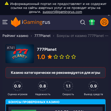
600 FS и 100%
Играть
support@igamingrus.com
Рейтинг казино
›
777Planet
›
Бонусы от казино 777Planet —
777Planet
1.0
Казино категорически не рекомендуется для игры
0.9
0.8
1.1
0.9
Оценка игроков
Надежность
Скорость
Вывод средств
БОНУСЫ ПРОВЕРЕННЫХ КАЗИНО