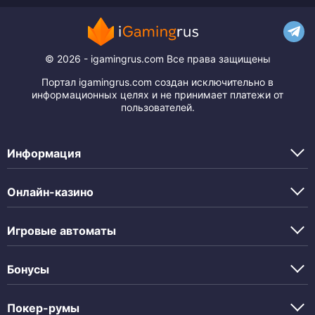
© 2026 - igamingrus.com Все права защищены
Портал igamingrus.com создан исключительно в
информационных целях и не принимает платежи от
пользователей.
Информация
Онлайн-казино
Игровые автоматы
Бонусы
Покер-румы