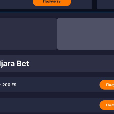
Получить
ara Bet
+ 200 FS
Пол
Пол