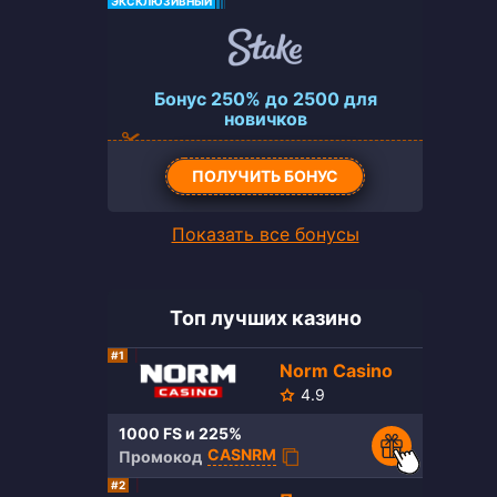
ЭКСКЛЮЗИВНЫЙ
Бонус 250% до 2500 для
новичков
ПОЛУЧИТЬ БОНУС
Показать все бонусы
Топ лучших казино
#1
Norm Casino
4.9
1000 FS
и 225%
CASNRM
Промокод
#2