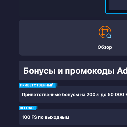
Обзор
Бонусы и промокоды Adj
ПРИВЕТСТВЕННЫЙ
Приветственные бонусы на 200% до 50 000 
RELOAD
100 FS по выходным