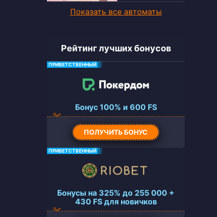
Показать все автоматы
Рейтинг лучших бонусов
ПРИВЕТСТВЕННЫЙ
Бонус 100% и 600 FS
ПОЛУЧИТЬ БОНУС
ПРИВЕТСТВЕННЫЙ
Бонусы на 325% до 255 000 +
430 FS для новичков