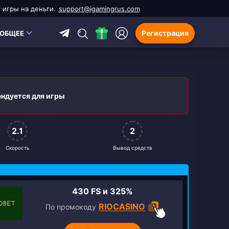
support@igamingrus.com
Регистрация
ОБЩЕЕ
ендуется для игры
2.1
2
Скорость
Вывод средств
430 FS и 325%
RIOCASINO
По промокоду