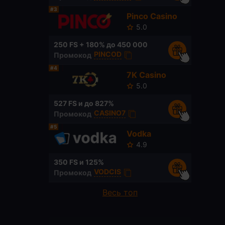
#3
Pinco Casino
5.0
250 FS
+ 180% до 450 000
PINCOD
Промокод
#4
7K Casino
5.0
527 FS
и до 827%
CASINO7
Промокод
#5
Vodka
4.9
350 FS
и 125%
VODCIS
Промокод
Весь топ