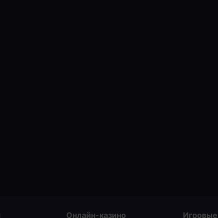
я
Онлайн-казино
Игровые