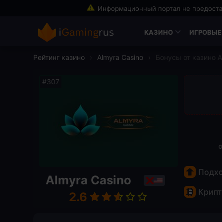
КАЗИНО
ИГРОВЫЕ
Рейтинг казино
›
Almyra Casino
›
Бонусы от казино 
О
Подхо
Almyra Casino
Крип
2.6