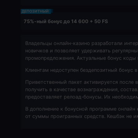
ДЕПОЗИТНЫЙ
75%-ный бонус до 14 600 + 50 FS
Владельцы онлайн-казино разработали инте
новичков и позволяет удерживать регулярны
промопредложения. Актуальные бонус коды 
Клиентам недоступен бездепозитный бонус в 
Приветственный пакет активируется после 
получить в качестве вознаграждения, состав
предоставляет релоад-бонусы. Их необходим
В дополнение к бонусной программе онлайн 
от суммы проигранных средств. Кешбэк не и