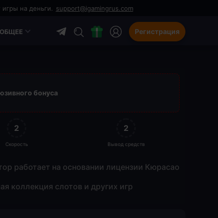
support@igamingrus.com
Регистрация
ОБЩЕЕ
люзивного бонуса
2
2
Скорость
Вывод средств
атор работает на основании лицензии Кюрасао
шая коллекция слотов и других игр