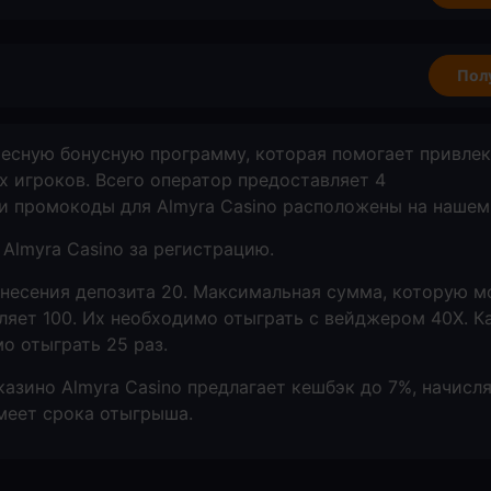
Пол
ресную бонусную программу, которая помогает привлек
х игроков. Всего оператор предоставляет 4
и промокоды для Almyra Casino расположены на нашем 
Almyra Casino за регистрацию.
внесения депозита 20. Максимальная сумма, которую 
ляет 100. Их необходимо отыграть с вейджером 40X. К
о отыграть 25 раз.
казино Almyra Casino предлагает кешбэк до 7%, начис
меет срока отыгрыша.