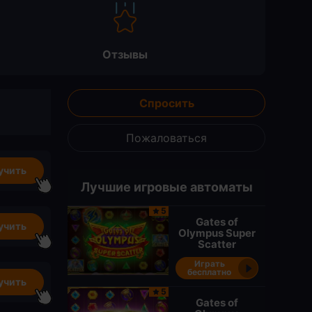
Отзывы
Спросить
Пожаловаться
учить
Лучшие игровые автоматы
5
Gates of
учить
Olympus Super
Scatter
Играть
бесплатно
учить
5
Gates of