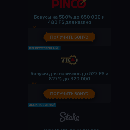
Бонусы на 580% до 650 000 и
480 FS для казино
ПОЛУЧИТЬ БОНУС
ПРИВЕТСТВЕННЫЙ
Бонусы для новичков до 527 FS и
827% до 320 000
ПОЛУЧИТЬ БОНУС
ЭКСКЛЮЗИВНЫЙ