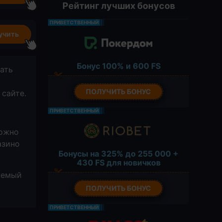
Рейтинг лучших бонусов
ПРИВЕТСТВЕННЫЙ
учить
Бонус 100% и 600 FS
ать
ПОЛУЧИТЬ БОНУС
сайте.
ПРИВЕТСТВЕННЫЙ
можно
азино
Бонусы на 325% до 255 000 +
430 FS для новичков
ляемый
ПОЛУЧИТЬ БОНУС
ПРИВЕТСТВЕННЫЙ