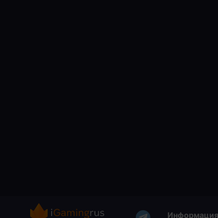
Информаци