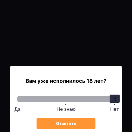
Вам уже исполнилось 18 лет?
Да
Не знаю
Нет
Ответить