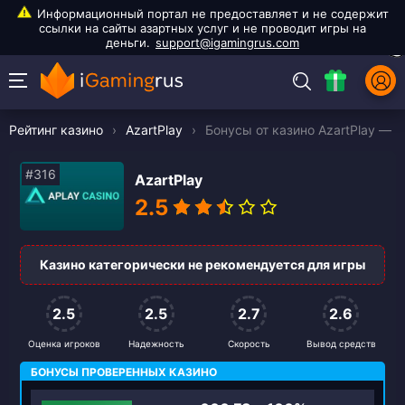
600 FS и 100%
Играть
support@igamingrus.com
Рейтинг казино
›
AzartPlay
›
Бонусы от казино AzartPlay —
AzartPlay
2.5
Казино категорически не рекомендуется для игры
2.5
2.5
2.7
2.6
Оценка игроков
Надежность
Скорость
Вывод средств
БОНУСЫ ПРОВЕРЕННЫХ КАЗИНО