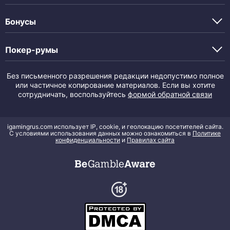
Бонусы
Покер-румы
Без письменного разрешения редакции недопустимо полное
или частичное копирование материалов. Если вы хотите
сотрудничать, воспользуйтесь
формой обратной связи
igamingrus.com использует IP, cookie, и геолокацию посетителей сайта.
С условиями использования данных можно ознакомиться в
Политике
конфиденциальности
и
Правилах сайта