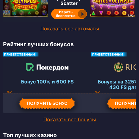
Scatter
Играть
бесплатно
Показать все автоматы
Рейтинг лучших бонусов
ПРИВЕТСТВЕННЫЙ
ПРИВЕТСТВЕННЫЙ
Бонус 100% и 600 FS
Бонусы на 325%
430 FS для
ПОЛУЧИТЬ БОНУС
ПОЛУЧИТЬ
Показать все бонусы
Топ лучших казино