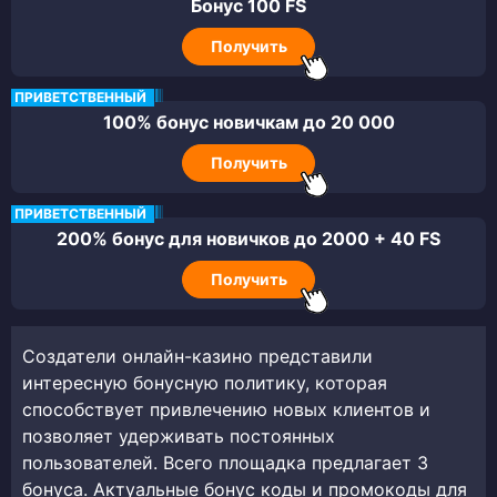
Бонус 100 FS
Получить
ПРИВЕТСТВЕННЫЙ
100% бонус новичкам до 20 000
Получить
ПРИВЕТСТВЕННЫЙ
200% бонус для новичков до 2000 + 40 FS
Получить
Создатели онлайн-казино представили
интересную бонусную политику, которая
способствует привлечению новых клиентов и
позволяет удерживать постоянных
пользователей. Всего площадка предлагает 3
бонуса. Актуальные бонус коды и промокоды для