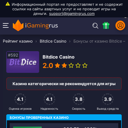
600 FS и 100%
Играть
support@igamingrus.com
Рейтинг казино
›
Bitdice Casino
›
Бонусы от казино Bitdice 
Bitdice Casino
2.0
Казино категорически не рекомендуется для игры
4.1
4.1
3.8
3.9
Оценка игроков
Надежность
Скорость
Вывод средств
БОНУСЫ ПРОВЕРЕННЫХ КАЗИНО