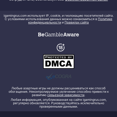
igamingrus.com использует IP, cookie, и геолокацию посетителей сайта.
С условиями использования данных можно ознакомиться в
Политике
конфиденциальности
и
Правилах сайта
Любые азартные игры не должны расцениваться как способ
обогащения. Неконтролируемое увлечение способно привести к
развитию
серьезной зависимости
.
Любая информация, опубликованная на сайте igamingrus.com,
регулярно обновляется. Руководствуйтесь исключительно
проверенными данными.