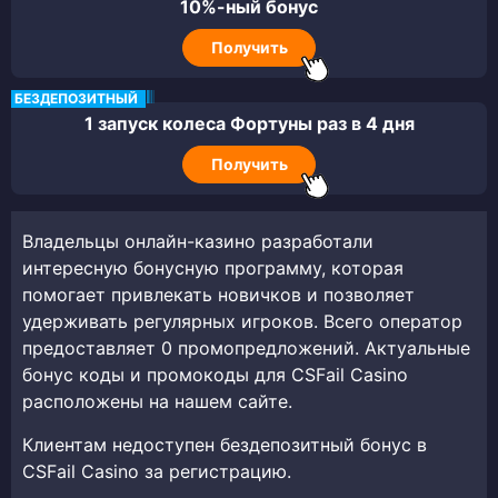
10%-ный бонус
Получить
БЕЗДЕПОЗИТНЫЙ
1 запуск колеса Фортуны раз в 4 дня
Получить
Владельцы онлайн-казино разработали
интересную бонусную программу, которая
помогает привлекать новичков и позволяет
удерживать регулярных игроков. Всего оператор
предоставляет 0 промопредложений. Актуальные
бонус коды и промокоды для CSFail Casino
расположены на нашем сайте.
Клиентам недоступен бездепозитный бонус в
CSFail Casino за регистрацию.