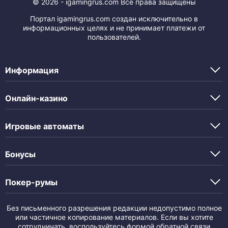
© 2026 - igamingrus.com Все права защищены
Портал igamingrus.com создан исключительно в
информационных целях и не принимает платежи от
пользователей.
Информация
Онлайн-казино
Игровые автоматы
Бонусы
Покер-румы
Без письменного разрешения редакции недопустимо полное
или частичное копирование материалов. Если вы хотите
сотрудничать, воспользуйтесь
формой обратной связи