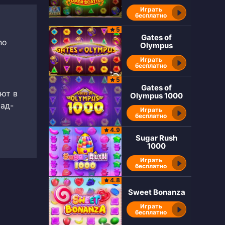
Играть
бесплатно
5
Gates of
no
Olympus
Играть
бесплатно
5
Gates of
ют в
Olympus 1000
оад-
Играть
бесплатно
4.9
Sugar Rush
1000
Играть
бесплатно
4.8
Sweet Bonanza
Играть
бесплатно