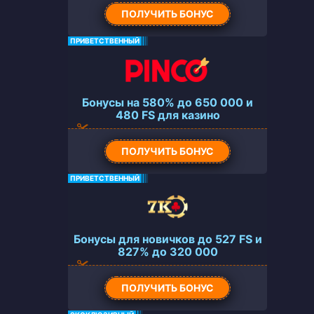
ПОЛУЧИТЬ БОНУС
ПРИВЕТСТВЕННЫЙ
Бонусы на 580% до 650 000 и
480 FS для казино
ПОЛУЧИТЬ БОНУС
ПРИВЕТСТВЕННЫЙ
Бонусы для новичков до 527 FS и
827% до 320 000
ПОЛУЧИТЬ БОНУС