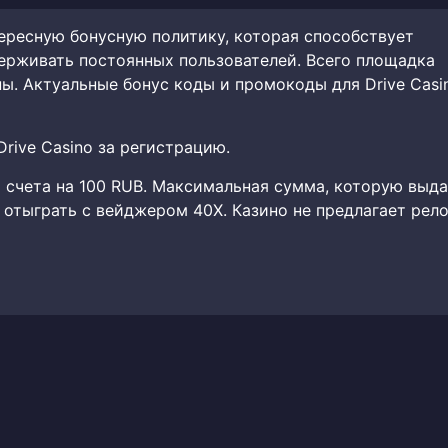
ересную бонусную политику, которая способствует
ерживать постоянных пользователей. Всего площадка
ны. Актуальные бонус коды и промокоды для Drive Casi
rive Casino за регистрацию.
 счета на 100 RUB. Максимальная сумма, которую выда
о отыграть с вейджером 40X. Казино не предлагает рел