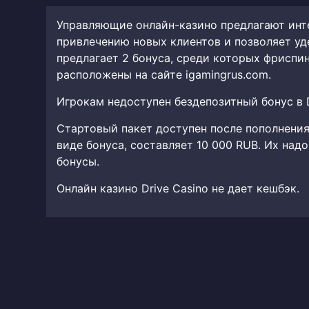
Управляющие онлайн-казино предлагают инт
привлечению новых клиентов и позволяет уд
предлагает 2 бонуса, среди которых фриспи
расположены на сайте igamingrus.com.
Игрокам недоступен бездепозитный бонус в D
Стартовый пакет доступен после пополнения
виде бонуса, составляет 10 000 RUB. Их над
бонусы.
Онлайн казино Drive Casino не дает кешбэк.