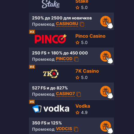
Stake
5.0
250% до
2500 для новичков
CASINORU
Промокод
#3
Pinco Casino
5.0
250 FS
+ 180% до 450 000
PINCOD
Промокод
#4
7K Casino
5.0
527 FS
и до 827%
CASINO7
Промокод
#5
Vodka
4.9
350 FS
и 125%
VODCIS
Промокод