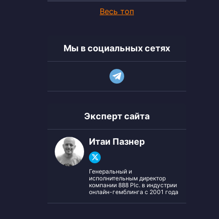
Весь топ
Мы в социальных сетях
Эксперт сайта
Итаи Пазнер
Генеральный и
исполнительным директор
компании 888 Plc. в индустрии
онлайн-гемблинга с 2001 года