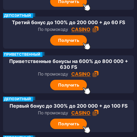
Получить
ДЕПОЗИТНЫЙ
Третий бонус до 100% до 200 000 + до 60 FS
CASINO
По промокоду
Получить
ПРИВЕТСТВЕННЫЙ
Приветственные бонусы на 600% до 800 000 +
630 FS
CASINO
По промокоду
Получить
ДЕПОЗИТНЫЙ
Первый бонус до 300% до 200 000 + до 100 FS
CASINO
По промокоду
Получить