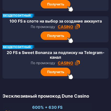
Получить
БЕЗДЕПОЗИТНЫЙ
100 FS в слоте на выбор за создание аккаунта
CASINO
По промокоду
Получить
БЕЗДЕПОЗИТНЫЙ
20 FS в Sweet Bonanza за подписку на Telegram-
канал
CASINO
По промокоду
Получить
Эксклюзивный промокод Dune Casino
600% + 630 FS