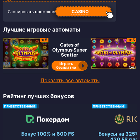
CASINO
Скопировать промокод
Лучшие игровые автоматы
5
5
Gates of
Olympus Super
Scatter
Играть
бесплатно
Показать все автоматы
Рейтинг лучших бонусов
ПРИВЕТСТВЕННЫЙ
ПРИВЕТСТВЕННЫЙ
Бонус 100% и 600 FS
Бонусы на 325%
430 FS для