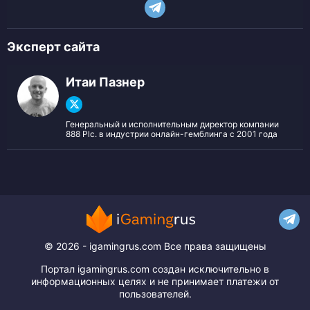
Эксперт сайта
Итаи Пазнер
Генеральный и исполнительным директор компании
888 Plc. в индустрии онлайн-гемблинга с 2001 года
© 2026 - igamingrus.com Все права защищены
Портал igamingrus.com создан исключительно в
информационных целях и не принимает платежи от
пользователей.