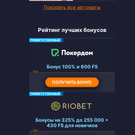
Показать все автоматы
Рейтинг лучших бонусов
ПРИВЕТСТВЕННЫЙ
Бонус 100% и 600 FS
ПОЛУЧИТЬ БОНУС
ПРИВЕТСТВЕННЫЙ
Бонусы на 325% до 255 000 +
430 FS для новичков