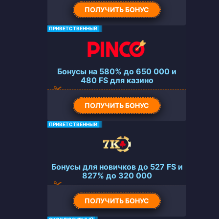
ПОЛУЧИТЬ БОНУС
ПРИВЕТСТВЕННЫЙ
Бонусы на 580% до 650 000 и
480 FS для казино
ПОЛУЧИТЬ БОНУС
ПРИВЕТСТВЕННЫЙ
Бонусы для новичков до 527 FS и
827% до 320 000
ПОЛУЧИТЬ БОНУС