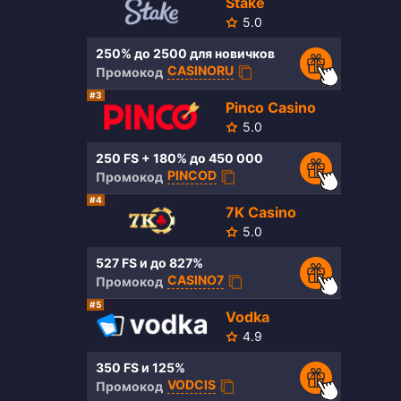
Stake
5.0
250% до
2500 для новичков
CASINORU
Промокод
#3
Pinco Casino
5.0
250 FS
+ 180% до 450 000
PINCOD
Промокод
#4
7K Casino
5.0
527 FS
и до 827%
CASINO7
Промокод
#5
Vodka
4.9
350 FS
и 125%
VODCIS
Промокод