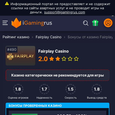
600 FS и 100%
Играть
support@igamingrus.com
Рейтинг казино
›
Fairplay Casino
›
Бонусы от казино Fairpla
Fairplay Casino
2.0
Казино категорически не рекомендуется для игры
1.8
1.7
1.5
1.8
Оценка игроков
Надежность
Скорость
Вывод средств
БОНУСЫ ПРОВЕРЕННЫХ КАЗИНО