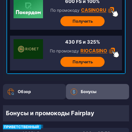
600 FS и 100%
CASINORU
По промокоду
Получить
430 FS и 325%
RIOCASINO
По промокоду
Получить
Обзор
Бонусы
Бонусы и промокоды Fairplay
ПРИВЕТСТВЕННЫЙ