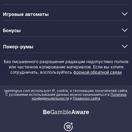
Игровые автоматы
Бонусы
Покер-румы
Без письменного разрешения редакции недопустимо полное
или частичное копирование материалов. Если вы хотите
сотрудничать, воспользуйтесь
формой обратной связи
igamingrus.com использует IP, cookie, и геолокацию посетителей сайта.
С условиями использования данных можно ознакомиться в
Политике
конфиденциальности
и
Правилах сайта