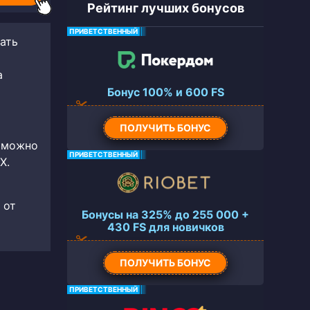
Рейтинг лучших бонусов
ПРИВЕТСТВЕННЫЙ
ать
а
Бонус 100% и 600 FS
ПОЛУЧИТЬ БОНУС
ю можно
ПРИВЕТСТВЕННЫЙ
X.
 от
Бонусы на 325% до 255 000 +
430 FS для новичков
ПОЛУЧИТЬ БОНУС
ПРИВЕТСТВЕННЫЙ