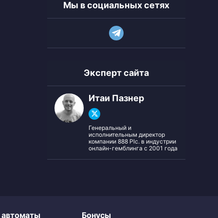
Мы в социальных сетях
Эксперт сайта
Итаи Пазнер
Генеральный и
исполнительным директор
компании 888 Plc. в индустрии
онлайн-гемблинга с 2001 года
 автоматы
Бонусы