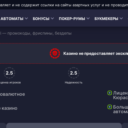
 АВТОМАТЫ
БОНУСЫ
ПОКЕР-РУМЫ
БУКМЕКЕРЫ
ari — промокоды, фриспины, бездепы
Казино не предоставляет экск
2.5
2.5
ценка игроков
Надежность
Лицензировано международным регулятором
товалютное
Кюрас
Большое лобби — не менее 10 000 игровых
 казино
автом