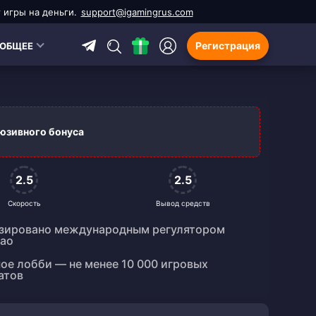
support@igamingrus.com
Регистрация
ОБЩЕЕ
люзивного бонуса
2.5
2.5
Скорость
Вывод средств
ао
атов