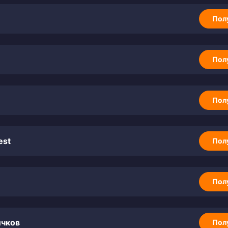
Пол
Пол
Пол
est
Пол
Пол
ичков
Пол