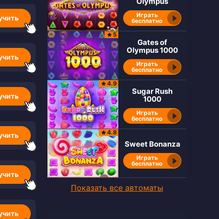
Olympus
Играть
учить
бесплатно
5
Gates of
Olympus 1000
учить
Играть
бесплатно
4.9
Sugar Rush
учить
1000
Играть
бесплатно
4.8
учить
Sweet Bonanza
Играть
бесплатно
учить
Показать все автоматы
учить