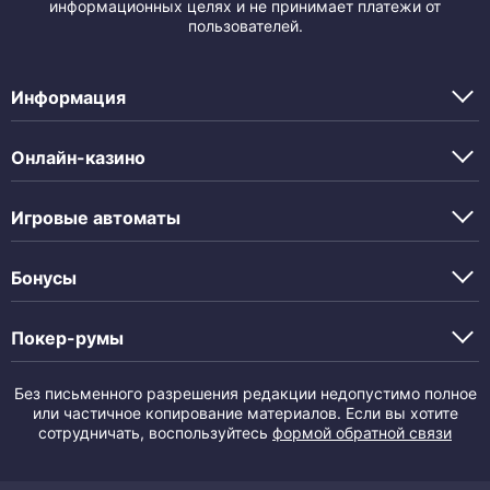
информационных целях и не принимает платежи от
пользователей.
Информация
Онлайн-казино
Игровые автоматы
Бонусы
Покер-румы
Без письменного разрешения редакции недопустимо полное
или частичное копирование материалов. Если вы хотите
сотрудничать, воспользуйтесь
формой обратной связи