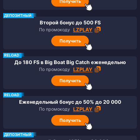
Получить
ДЕПОЗИТНЫЙ
Второй бонус до 500 FS
LZPLAY
По промокоду
Получить
RELOAD
До 180 FS в Big Boat Big Catch еженедельно
LZPLAY
По промокоду
Получить
RELOAD
Еженедельный бонус до 50% до 20 000
LZPLAY
По промокоду
Получить
ДЕПОЗИТНЫЙ