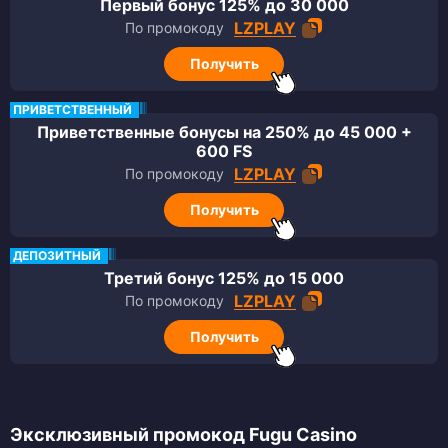
Первый бонус 125% до 30 000
LZPLAY
По промокоду
Получить
ПРИВЕТСТВЕННЫЙ
Приветственные бонусы на 250% до 45 000 +
600 FS
LZPLAY
По промокоду
Получить
ДЕПОЗИТНЫЙ
Третий бонус 125% до 15 000
LZPLAY
По промокоду
Получить
Эксклюзивный промокод Fugu Casino