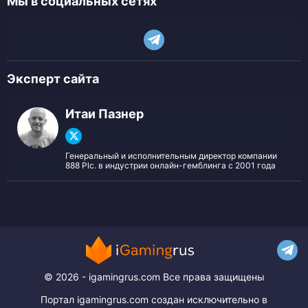
Мы в социальных сетях
Эксперт сайта
Итаи Пазнер
Генеральный и исполнительным директор компании
888 Plc. в индустрии онлайн-гемблинга с 2001 года
© 2026 - igamingrus.com Все права защищены
Портал igamingrus.com создан исключительно в