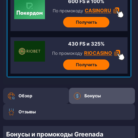
600 FS и 100%
CASINORU
По промокоду
Получить
430 FS и 325%
RIOCASINO
По промокоду
Получить
Обзор
Бонусы
Отзывы
Бонусы и промокоды Greenada