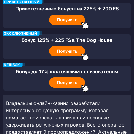
ПРИВЕТСТВЕННЫЙ
Приветственные бонусы на 225% + 200 FS
Получить
ЭКСКЛЮЗИВНЫЙ
Бонус 125% + 225 FS в The Dog House
Получить
КЕШБЭК
Бонус до 17% постоянным пользователям
Получить
Владельцы онлайн-казино разработали
интересную бонусную программу, которая
помогает привлекать новичков и позволяет
удерживать регулярных игроков. Всего оператор
предоставляет 0 промопредложений. Актуальные