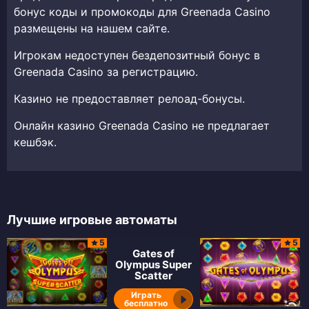
бонус коды и промокоды для Greenada Casino
размещены на нашем сайте.
Игрокам недоступен бездепозитный бонус в
Greenada Casino за регистрацию.
Казино не предоставляет релоад-бонусы.
Онлайн казино Greenada Casino не предлагает
кешбэк.
Лучшие игровые автоматы
5
5
Gates of
Olympus Super
Scatter
Играть
бесплатно