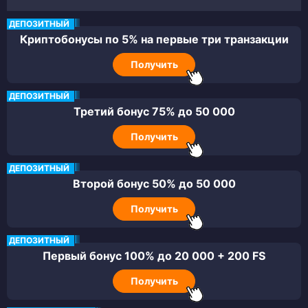
ДЕПОЗИТНЫЙ
Криптобонусы по 5% на первые три транзакции
Получить
ДЕПОЗИТНЫЙ
Третий бонус 75% до 50 000
Получить
ДЕПОЗИТНЫЙ
Второй бонус 50% до 50 000
Получить
ДЕПОЗИТНЫЙ
Первый бонус 100% до 20 000 + 200 FS
Получить