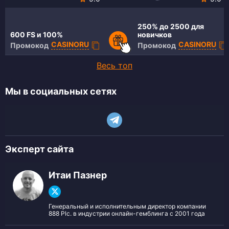
250% до
2500 для
600 FS
и 100%
новичков
CASINORU
CASINORU
Промокод
Промокод
Весь топ
Мы в социальных сетях
Эксперт сайта
Итаи Пазнер
Генеральный и исполнительным директор компании
888 Plc. в индустрии онлайн-гемблинга с 2001 года