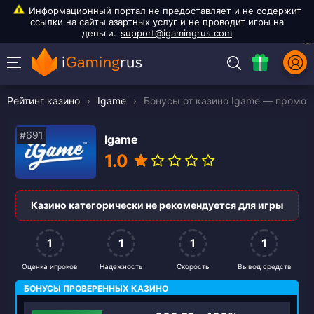
600 FS и 100%
Играть
support@igamingrus.com
Рейтинг казино
›
Igame
›
Бонусы от казино Igame — промок
Igame
1.0
Казино категорически не рекомендуется для игры
1
1
1
1
Оценка игроков
Надежность
Скорость
Вывод средств
БОНУСЫ ПРОВЕРЕННЫХ КАЗИНО