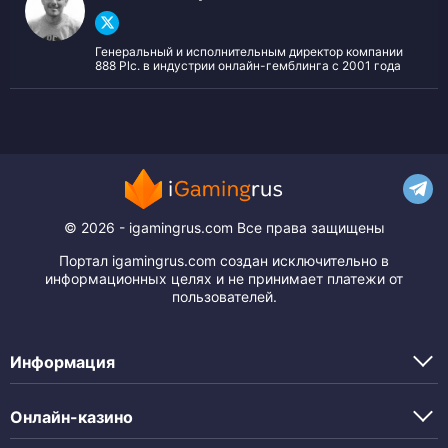
Генеральный и исполнительным директор компании
888 Plc. в индустрии онлайн-гемблинга с 2001 года
© 2026 - igamingrus.com Все права защищены
Портал igamingrus.com создан исключительно в
информационных целях и не принимает платежи от
пользователей.
Информация
Онлайн-казино