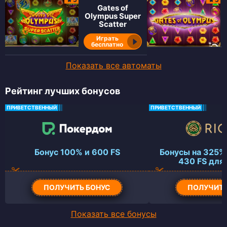
Gates of
Olympus Super
Scatter
Играть
бесплатно
Показать все автоматы
Рейтинг лучших бонусов
ПРИВЕТСТВЕННЫЙ
ПРИВЕТСТВЕННЫЙ
Бонус 100% и 600 FS
Бонусы на 325%
430 FS для
ПОЛУЧИТЬ БОНУС
ПОЛУЧИТЬ
Показать все бонусы