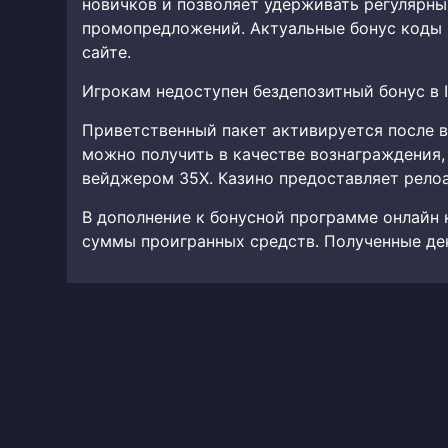
новичков и позволяет удерживать регулярны
промопредложений. Актуальные бонус коды и
сайте.
Игрокам недоступен бездепозитный бонус в I
Приветственный пакет активируется после в
можно получить в качестве вознаграждения,
вейджером 35X. Казино предоставляет релоа
В дополнение к бонусной программе онлайн к
суммы проигранных средств. Полученные де