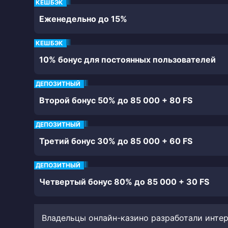
КЕШБЭК
Еженедельно до 15%
КЕШБЭК
10% бонус для постоянных пользователей
ДЕПОЗИТНЫЙ
Второй бонус 50% до 85 000 + 80 FS
ДЕПОЗИТНЫЙ
Третий бонус 30% до 85 000 + 60 FS
ДЕПОЗИТНЫЙ
Четвертый бонус 80% до 85 000 + 30 FS
Владельцы онлайн-казино разработали инте