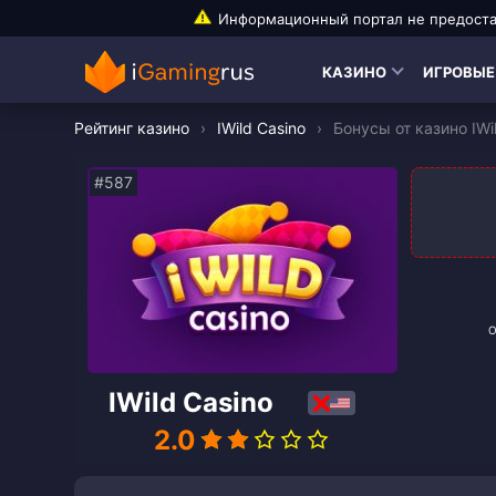
КАЗИНО
ИГРОВЫЕ
Рейтинг казино
›
IWild Casino
›
Бонусы от казино IW
О
IWild Casino
2.0