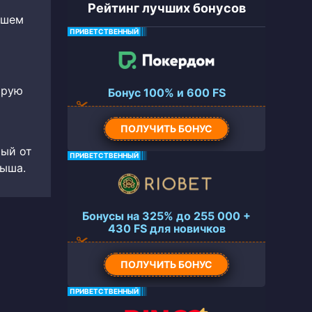
Рейтинг лучших бонусов
ашем
ПРИВЕТСТВЕННЫЙ
орую
Бонус 100% и 600 FS
ПОЛУЧИТЬ БОНУС
мый от
ПРИВЕТСТВЕННЫЙ
рыша.
Бонусы на 325% до 255 000 +
430 FS для новичков
ПОЛУЧИТЬ БОНУС
ПРИВЕТСТВЕННЫЙ