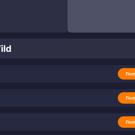
ild
Пол
Пол
Пол