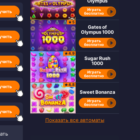
Olympus
Играть
учить
бесплатно
5
Gates of
Olympus 1000
учить
Играть
бесплатно
4.9
Sugar Rush
учить
1000
Играть
бесплатно
4.8
учить
Sweet Bonanza
Играть
бесплатно
учить
Показать все автоматы
ать