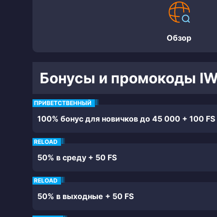
Обзор
Бонусы и промокоды IW
ПРИВЕТСТВЕННЫЙ
100% бонус для новичков до 45 000 + 100 FS
RELOAD
50% в среду + 50 FS
RELOAD
50% в выходные + 50 FS