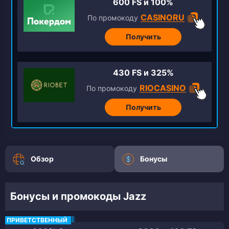
600 FS и 100%
CASINORU
По промокоду
Получить
430 FS и 325%
RIOCASINO
По промокоду
Получить
Обзор
Бонусы
Бонусы и промокоды Jazz
ПРИВЕТСТВЕННЫЙ