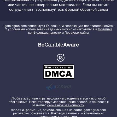
или частичное копирование материалов. Если вы хотите
сотрудничать, воспользуйтесь
формой обратной связи
igamingrus.com использует IP, cookie, и геолокацию посетителей сайта.
С условиями использования данных можно ознакомиться в
Политике
конфиденциальности
и
Правилах сайта
Любые азартные игры не должны расцениваться как способ
обогащения. Неконтролируемое увлечение способно привести к
развитию
серьезной зависимости
.
Любая информация, опубликованная на сайте igamingrus.com,
регулярно обновляется. Руководствуйтесь исключительно
проверенными данными.