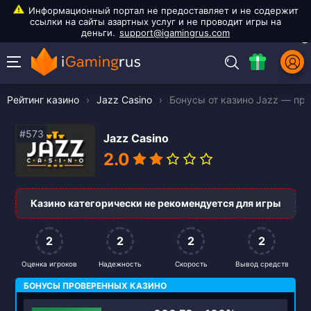
600 FS и 100%
Играть
support@igamingrus.com
Рейтинг казино
›
Jazz Casino
›
Бонусы от казино Jazz — пр
Jazz Casino
2.0
Казино категорически не рекомендуется для игры
2
2
2
2
Оценка игроков
Надежность
Скорость
Вывод средств
БОНУСЫ ПРОВЕРЕННЫХ КАЗИНО