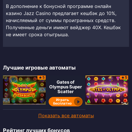
В дополнение к бонусной программе онлайн
казино Jazz Casino предлагает кешбэк до 10%,
начисляемый от суммы проигранных средств.
Полученные деньги имеют вейджер 40X. Кешбэк
не имеет срока отыгрыша.
Лучшие игровые автоматы
5
5
Gates of
Olympus Super
Scatter
Играть
бесплатно
Показать все автоматы
Рейтинг лучших бонусов