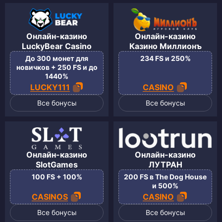
Онлайн-казино
Онлайн-казино
LuckyBear Casino
Казино Миллионъ
До 300 монет для
234 FS и 250%
новичков + 250 FS и до
1440%
LUCKY111
CASINO
Все бонусы
Все бонусы
Онлайн-казино
Онлайн-казино
SlotGames
ЛУТРАН
100 FS + 100%
200 FS в The Dog House
и 500%
CASINOS
CASINO
Все бонусы
Все бонусы