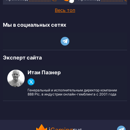
Весь топ
Мы в социальных сетях
Эксперт сайта
Итаи Пазнер
Генеральный и исполнительным директор компании
888 Plc. в индустрии онлайн-гемблинга с 2001 года