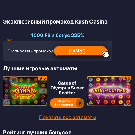
Эксклюзивный промокод Kush Casino
1000 FS и бонус 225%
CASINO
Скопировать промокод
Лучшие игровые автоматы
5
5
Gates of
Olympus Super
Scatter
Играть
бесплатно
Показать все автоматы
Рейтинг лучших бонусов