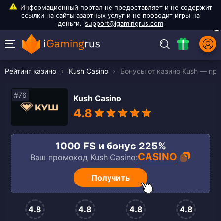
1000 FS и бонус 225%
Играть
support@igamingrus.com
Рейтинг казино
›
Kush Casino
›
Бонусы от казино Kush — пр
Kush Casino
4.8
1000 FS и бонус 225%
CASINO
Ваш промокод Kush Casino:
Получить
4.8
4.8
4.8
4.8