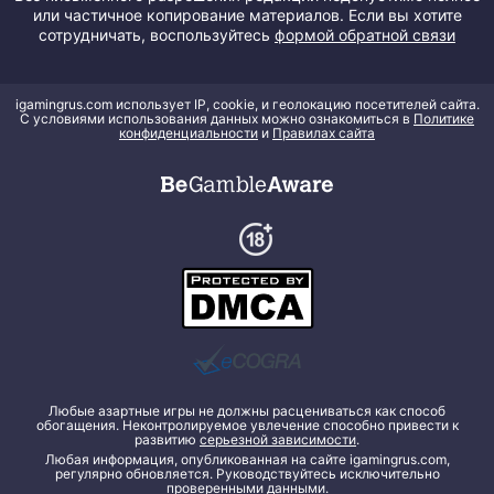
или частичное копирование материалов. Если вы хотите
сотрудничать, воспользуйтесь
формой обратной связи
igamingrus.com использует IP, cookie, и геолокацию посетителей сайта.
С условиями использования данных можно ознакомиться в
Политике
конфиденциальности
и
Правилах сайта
Любые азартные игры не должны расцениваться как способ
обогащения. Неконтролируемое увлечение способно привести к
развитию
серьезной зависимости
.
Любая информация, опубликованная на сайте igamingrus.com,
регулярно обновляется. Руководствуйтесь исключительно
проверенными данными.