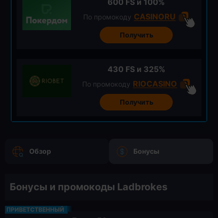
600 FS и 100%
CASINORU
По промокоду
Получить
430 FS и 325%
RIOCASINO
По промокоду
Получить
Обзор
Бонусы
Бонусы и промокоды Ladbrokes
ПРИВЕТСТВЕННЫЙ