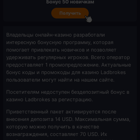
Бонус 50 новичкам
Получить
Владельцы онлайн-казино разработали
интересную бонусную программу, которая
помогает привлекать новичков и позволяет
удерживать регулярных игроков. Всего оператор
предоставляет 1 промопредложение. Актуальные
бонус коды и промокоды для казино Ladbrokes
пользователи могут найти на нашем сайте.
Посетителям недоступен бездепозитный бонус в
казино Ladbrokes за регистрацию.
Приветственный пакет активируется после
внесения депозита 14 USD. Максимальная сумма,
которую можно получить в качестве
вознаграждения, составляет 70 USD. Их