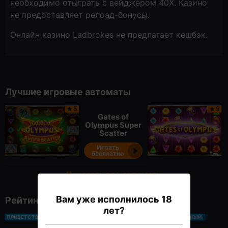
необходимо отыграть с вейджером 40X. Казино
не предоставляет релоад-бонусы.
Онлайн казино Ladbrokes не предлагает кешбэк.
Лучшие игровые автоматы
5
5
Gates of
Olympus Super
Scatter
Играть
бесплатно
Показать все автоматы
Вам уже исполнилось 18
Рейтинг лучших бонусов
лет?
ПРИВЕТСТВЕННЫЙ
ПРИВЕТСТВЕННЫЙ