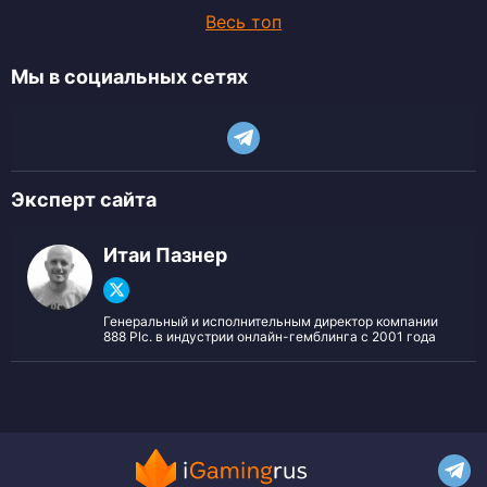
Весь топ
Мы в социальных сетях
Эксперт сайта
Итаи Пазнер
Генеральный и исполнительным директор компании
888 Plc. в индустрии онлайн-гемблинга с 2001 года