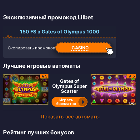
Эксклюзивный промокод Lilbet
150 FS в Gates of Olympus 1000
CASINO
Скопировать промокод
Лучшие игровые автоматы
5
5
Gates of
Olympus Super
Scatter
Играть
бесплатно
Показать все автоматы
Рейтинг лучших бонусов