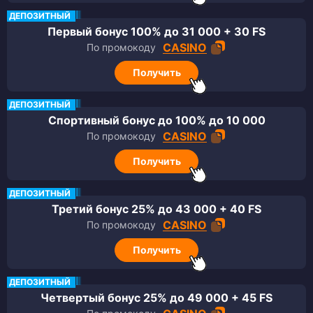
ДЕПОЗИТНЫЙ
Первый бонус 100% до 31 000 + 30 FS
CASINO
По промокоду
Получить
ДЕПОЗИТНЫЙ
Спортивный бонус до 100% до 10 000
CASINO
По промокоду
Получить
ДЕПОЗИТНЫЙ
Третий бонус 25% до 43 000 + 40 FS
CASINO
По промокоду
Получить
ДЕПОЗИТНЫЙ
Четвертый бонус 25% до 49 000 + 45 FS