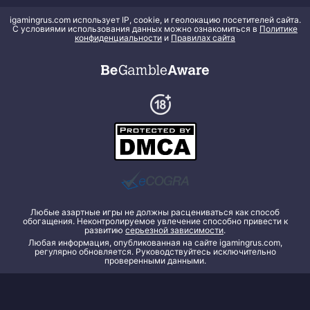
igamingrus.com использует IP, cookie, и геолокацию посетителей сайта.
С условиями использования данных можно ознакомиться в
Политике
конфиденциальности
и
Правилах сайта
Любые азартные игры не должны расцениваться как способ
обогащения. Неконтролируемое увлечение способно привести к
развитию
серьезной зависимости
.
Любая информация, опубликованная на сайте igamingrus.com,
регулярно обновляется. Руководствуйтесь исключительно
проверенными данными.