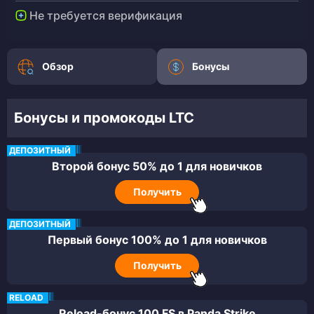
не требуется верификация
Обзор
Бонусы
Бонусы и промокоды LTC
ДЕПОЗИТНЫЙ
Второй бонус 50% до 1 для новичков
Получить
ДЕПОЗИТНЫЙ
Первый бонус 100% до 1 для новичков
Получить
RELOAD
Reload-бонус 100 FS в Panda Strike