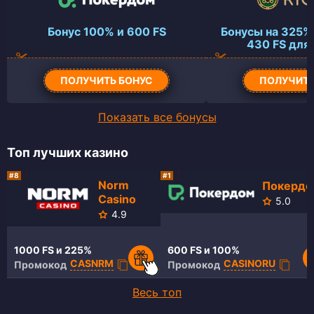
Бонус 100% и 600 FS
Бонусы на 325%
430 FS для
ПОЛУЧИТЬ БОНУС
ПОЛУЧИТЬ
Показать все бонусы
Топ лучших казино
#8
#1
Norm
Покердо
Casino
5.0
4.9
1000 FS
и 225%
600 FS
и 100%
CASNRM
CASINORU
Промокод
Промокод
Весь топ