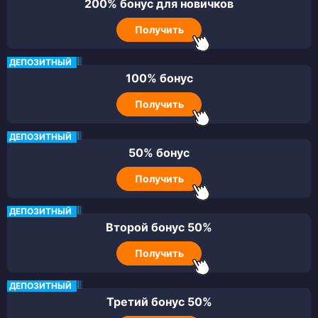
200% бонус для новичков
Получить
ДЕПОЗИТНЫЙ
100% бонус
Получить
ДЕПОЗИТНЫЙ
50% бонус
Получить
ДЕПОЗИТНЫЙ
Второй бонус 50%
Получить
ДЕПОЗИТНЫЙ
Третий бонус 50%