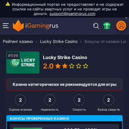
600 FS и 100%
Играть
support@igamingrus.com
Рейтинг казино
›
Lucky Strike Casino
›
Бонусы от казино Luc
Lucky Strike Casino
2.0
Казино категорически не рекомендуется для игры
2
2
2
2
Оценка игроков
Надежность
Скорость
Вывод средств
БОНУСЫ ПРОВЕРЕННЫХ КАЗИНО