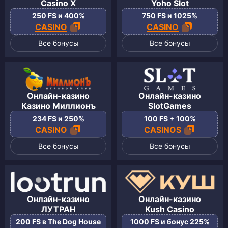
Casino X
Yoho Slot
250 FS и 400%
750 FS и 1025%
CASINO
CASINO
Все бонусы
Все бонусы
Онлайн-казино
Онлайн-казино
Казино Миллионъ
SlotGames
234 FS и 250%
100 FS + 100%
CASINO
CASINOS
Все бонусы
Все бонусы
Онлайн-казино
Онлайн-казино
ЛУТРАН
Kush Casino
200 FS в The Dog House
1000 FS и бонус 225%