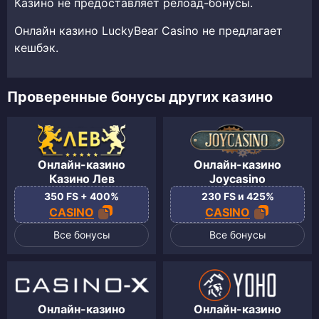
Казино не предоставляет релоад-бонусы.
Онлайн казино LuckyBear Casino не предлагает
кешбэк.
Проверенные бонусы других казино
Онлайн-казино
Онлайн-казино
Казино Лев
Joycasino
350 FS + 400%
230 FS и 425%
CASINO
CASINO
Все бонусы
Все бонусы
Онлайн-казино
Онлайн-казино