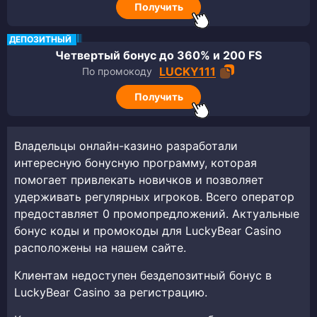
Получить
ДЕПОЗИТНЫЙ
Четвертый бонус до 360% и 200 FS
LUCKY111
По промокоду
Получить
Владельцы онлайн-казино разработали
интересную бонусную программу, которая
помогает привлекать новичков и позволяет
удерживать регулярных игроков. Всего оператор
предоставляет 0 промопредложений. Актуальные
бонус коды и промокоды для LuckyBear Casino
расположены на нашем сайте.
Клиентам недоступен бездепозитный бонус в
LuckyBear Casino за регистрацию.