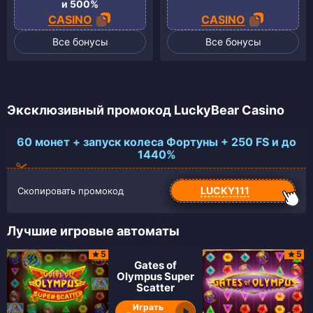
и 500%
CASINO
CASINO
Все бонусы
Все бонусы
Эксклюзивный промокод LuckyBear Casino
60 монет + запуск колеса Фортуны + 250 FS и до
1440%
LUCKY111
Скопировать промокод
Лучшие игровые автоматы
5
5
Gates of
Olympus Super
Scatter
Играть