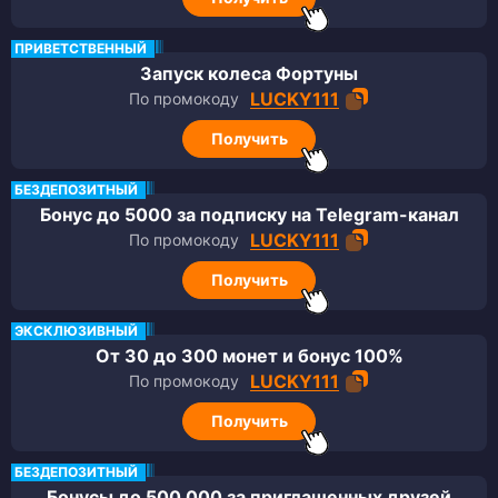
ПРИВЕТСТВЕННЫЙ
Запуск колеса Фортуны
LUCKY111
По промокоду
Получить
БЕЗДЕПОЗИТНЫЙ
Бонус до 5000 за подписку на Telegram-канал
LUCKY111
По промокоду
Получить
ЭКСКЛЮЗИВНЫЙ
От 30 до 300 монет и бонус 100%
LUCKY111
По промокоду
Получить
БЕЗДЕПОЗИТНЫЙ
Бонусы до 500 000 за приглашенных друзей