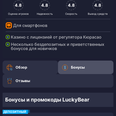
4.8
4.8
4.8
4.8
Оценка игроков
Надежность
Скорость
Вывод средств
Для смартфонов
казино с лицензией от регулятора Кюрасао
несколько бездепозитных и приветственных
бонусов для новичков
Обзор
Бонусы
Отзывы
Бонусы и промокоды LuckyBear
ДЕПОЗИТНЫЙ