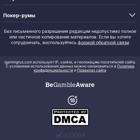
Покер-румы
Без письменного разрешения редакции недопустимо полное
или частичное копирование материалов. Если вы хотите
сотрудничать, воспользуйтесь
формой обратной связи
igamingrus.com использует IP, cookie, и геолокацию посетителей сайта.
С условиями использования данных можно ознакомиться в
Политике
конфиденциальности
и
Правилах сайта