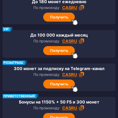
До 180 монет ежедневно
CASRU
По промокоду
Получить
VIP
До 100 000 каждый месяц
CASRU
По промокоду
Получить
РОЗЫГРЫШ
300 монет за подписку на Telegram-канал
CASRU
По промокоду
Получить
ПРИВЕТСТВЕННЫЙ
Бонусы на 1150% + 50 FS и 300 монет
CASRU
По промокоду
Получить