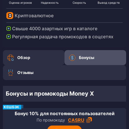
Оценка игроков
Надежность
Скорость
Вывод средств
Криптовалютное
свыше 4000 азартных игр в каталоге
регулярная раздача промокодов в соцсетях
Обзор
Бонусы
Отзывы
Бонусы и промокоды Money X
КЕШБЭК
Бонус 10% для постоянных пользователей
CASRU
По промокоду