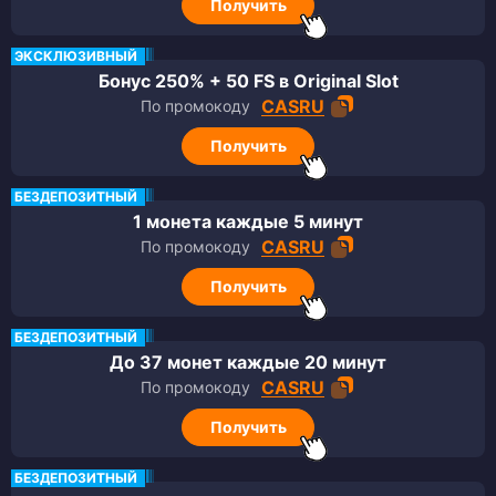
Получить
ЭКСКЛЮЗИВНЫЙ
Бонус 250% + 50 FS в Original Slot
CASRU
По промокоду
Получить
БЕЗДЕПОЗИТНЫЙ
1 монета каждые 5 минут
CASRU
По промокоду
Получить
БЕЗДЕПОЗИТНЫЙ
До 37 монет каждые 20 минут
CASRU
По промокоду
Получить
БЕЗДЕПОЗИТНЫЙ