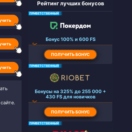
Рейтинг лучших бонусов
ПРИВЕТСТВЕННЫЙ
учить
Бонус 100% и 600 FS
учить
ПОЛУЧИТЬ БОНУС
ПРИВЕТСТВЕННЫЙ
учить
ать
Бонусы на 325% до 255 000 +
430 FS для новичков
сайте.
ПОЛУЧИТЬ БОНУС
ПРИВЕТСТВЕННЫЙ