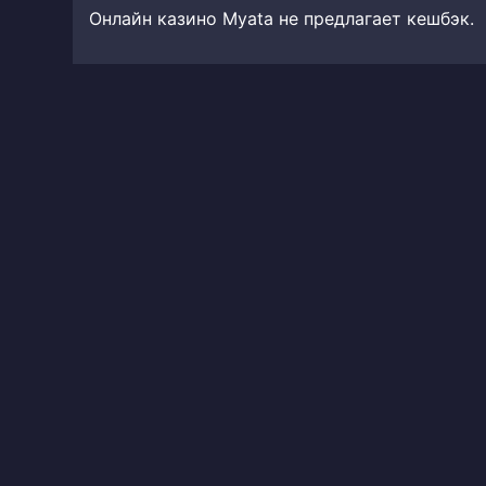
Онлайн казино Myata не предлагает кешбэк.