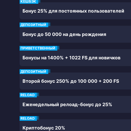
КЕШБЭК
Бонус 25% для постоянных пользователей
ДЕПОЗИТНЫЙ
Бонус до 50 000 на день рождения
ПРИВЕТСТВЕННЫЙ
Бонусы на 1400% + 1022 FS для новичков
ДЕПОЗИТНЫЙ
Второй бонус 250% до 100 000 + 200 FS
RELOAD
Еженедельный релоад-бонус до 25%
RELOAD
Криптобонус 20%