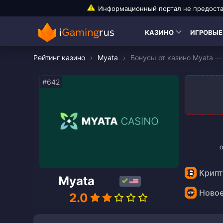
КАЗИНО
ИГРОВЫЕ
Рейтинг казино
›
Myata
›
Бонусы от казино Myata 
О
Крип
Myata
Новое
2.0