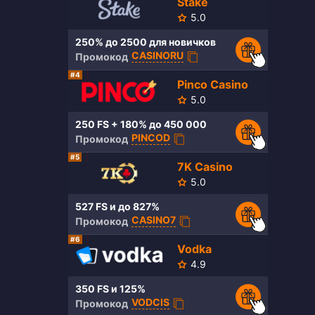
Stake
5.0
250% до
2500 для новичков
CASINORU
Промокод
#4
Pinco Casino
5.0
250 FS
+ 180% до 450 000
PINCOD
Промокод
#5
7K Casino
5.0
527 FS
и до 827%
CASINO7
Промокод
#6
Vodka
4.9
350 FS
и 125%
VODCIS
Промокод