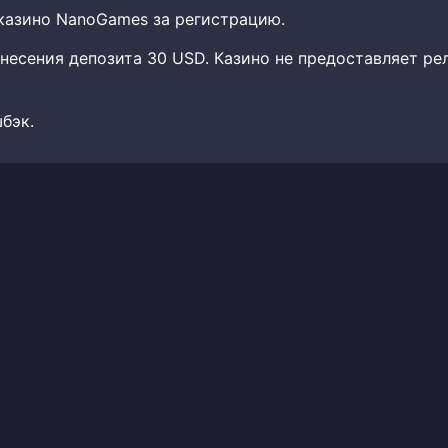
казино NanoGames за регистрацию.
несения депозита 30 USD. Казино не предоставляет ре
бэк.