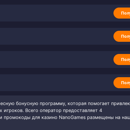
Пол
Пол
Пол
Пол
ресную бонусную программу, которая помогает привлек
х игроков. Всего оператор предоставляет 4
 и промокоды для казино NanoGames размещены на на