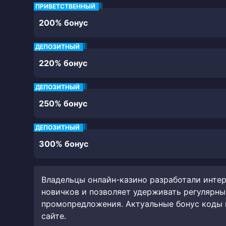
ПРИВЕТСТВЕННЫЙ
200% бонус
ДЕПОЗИТНЫЙ
220% бонус
ДЕПОЗИТНЫЙ
250% бонус
ДЕПОЗИТНЫЙ
300% бонус
Владельцы онлайн-казино разработали инте
новичков и позволяет удерживать регулярны
промопредложения. Актуальные бонус коды
сайте.