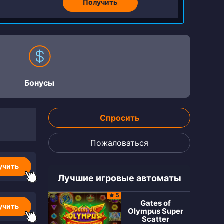
Получить
Бонусы
Спросить
Пожаловаться
учить
Лучшие игровые автоматы
5
Gates of
учить
Olympus Super
Scatter