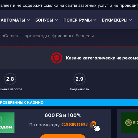
 АВТОМАТЫ
БОНУСЫ
ПОКЕР-РУМЫ
БУКМЕКЕРЫ
anoGames — промокоды, фриспины, бездепы
Казино категорически не реком
2.8
2.9
ценка игроков
Надежность
ПРОВЕРЕННЫХ КАЗИНО
600 FS и 100%
CASINORU
По промокоду