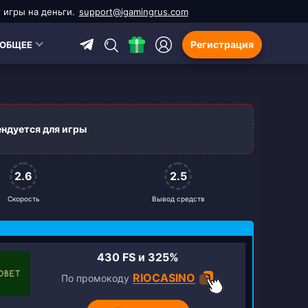
support@igamingrus.com
Регистрация
ОБЩЕЕ
ендуется для игры
2.6
2.5
Скорость
Вывод средств
430 FS и 325%
RIOCASINO
По промокоду