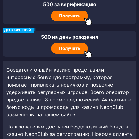
500 за верификацию
Получить
ДЕПОЗИТНЫЙ
500 на день рождения
Получить
Создатели онлайн-казино представили
интересную бонусную программу, которая
помогает привлекать новичков и позволяет
удерживать регулярных игроков. Всего оператор
предоставляет 8 промопредложений. Актуальные
бонус коды и промокоды для казино NeonClub
размещены на нашем сайте.
Пользователям доступен бездепозитный бонус в
казино NeonClub за регистрацию. Новому клиенту