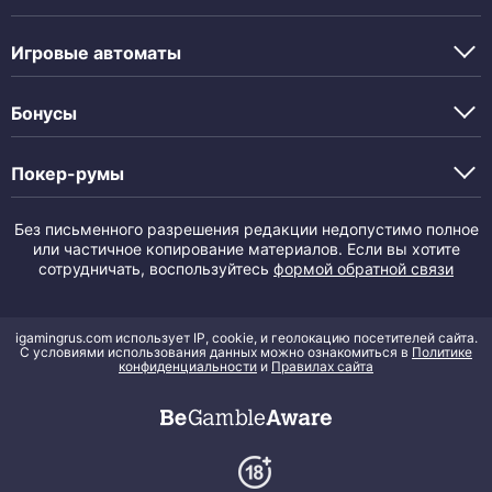
Игровые автоматы
Бонусы
Покер-румы
Без письменного разрешения редакции недопустимо полное
или частичное копирование материалов. Если вы хотите
сотрудничать, воспользуйтесь
формой обратной связи
igamingrus.com использует IP, cookie, и геолокацию посетителей сайта.
С условиями использования данных можно ознакомиться в
Политике
конфиденциальности
и
Правилах сайта