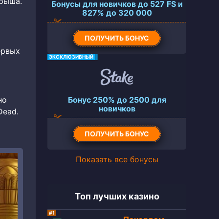
грыша.
Бонусы для новичков до 527 FS и
827% до 320 000
ПОЛУЧИТЬ БОНУС
ервых
ЭКСКЛЮЗИВНЫЙ
Бонус 250% до 2500 для
но
новичков
Dead.
ПОЛУЧИТЬ БОНУС
Показать все бонусы
Топ лучших казино
#1