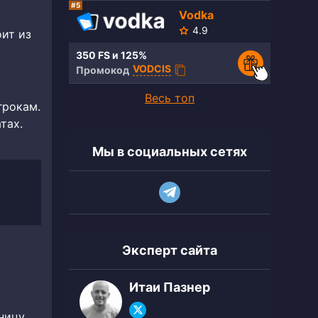
#5
Vodka
4.9
ит из
350 FS
и 125%
VODCIS
Промокод
Весь топ
грокам.
тах.
Мы в социальных сетях
Эксперт сайта
Итаи Пазнер
ницу.