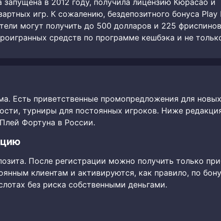
а запущена в 2012 году, получила лицензию Кюрасао и
ртных игр. К сожалению, бездепозитного бонуса Play 
атели могут получить до 500 долларов и 225 фриспинов
проигранных средств по программе кешбэка и не тольк
ема. Есть приветственные промопредложения для новы
ности, турниры для постоянных игроков. Ниже редакци
Плей Фортуна в России.
ацию
озита. После регистрации можно получить только при
оянным клиентам и активируются, как правило, по бон
слотах без риска собственными деньгами.