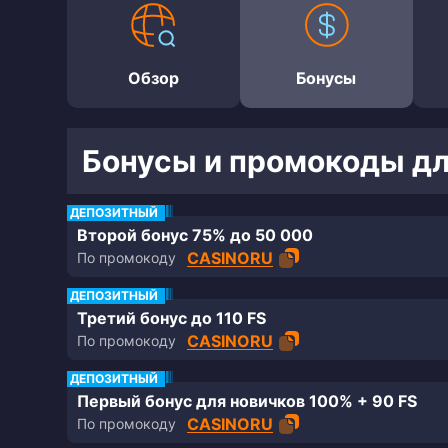
Обзор
Бонусы
Бонусы и промокоды дл
ДЕПОЗИТНЫЙ
Второй бонус 75% до 50 000
CASINORU
По промокоду
ДЕПОЗИТНЫЙ
Третий бонус до 110 FS
CASINORU
По промокоду
ДЕПОЗИТНЫЙ
Первый бонус для новичков 100% + 90 FS
CASINORU
По промокоду