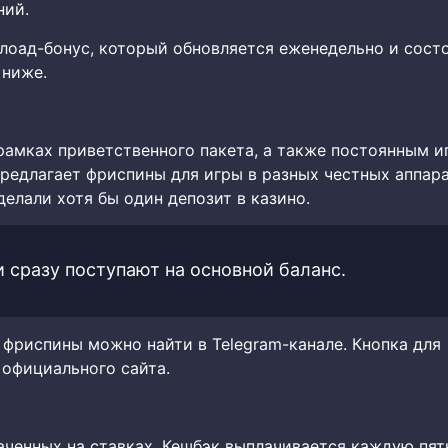
ний.
лоад-бонус, который обновляется еженедельно и состо
 ниже.
амках приветственного пакета, а также постоянным и
редлагает фриспины для игры в разных честных аппара
делали хотя бы один депозит в казино.
 сразу поступают на основной баланс.
а фриспины можно найти в Telegram-канале. Кнопка для
 официального сайта.
раченных на ставках. Кешбэк выплачивается каждую пят