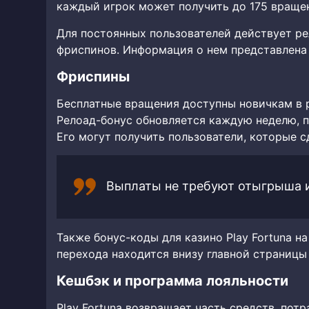
каждый игрок может получить до 175 враще
Для постоянных пользователей действует ре
фриспинов. Информация о нем представлена
Фриспины
Бесплатные вращения доступны новичкам в р
Релоад-бонус обновляется каждую неделю, п
Его могут получить пользователи, которые с
Выплаты не требуют отыгрыша и
Также бонус-коды для казино Play Fortuna н
перехода находится внизу главной страницы
Кешбэк и программа лояльности
Play Fortuna возвращает часть средств, пот