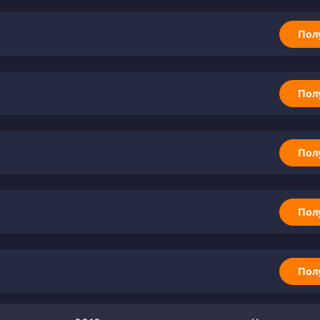
Пол
Пол
Пол
Пол
Пол