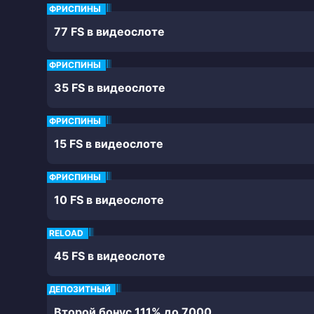
ФРИСПИНЫ
77 FS в видеослоте
ФРИСПИНЫ
35 FS в видеослоте
ФРИСПИНЫ
15 FS в видеослоте
ФРИСПИНЫ
10 FS в видеослоте
RELOAD
45 FS в видеослоте
ДЕПОЗИТНЫЙ
Второй бонус 111% до 7000