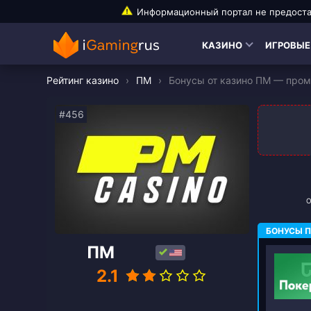
КАЗИНО
ИГРОВЫЕ
Рейтинг казино
›
ПМ
›
Бонусы от казино ПМ — пром
О
БОНУСЫ 
ПМ
2.1