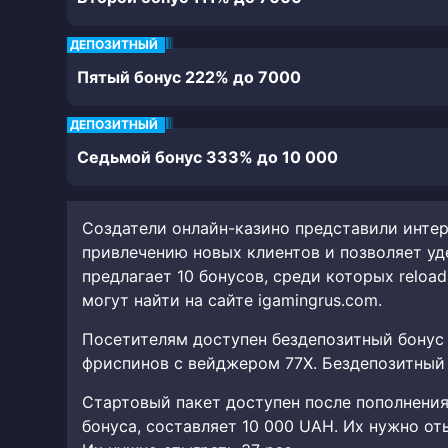
ДЕПОЗИТНЫЙ
Пятый бонус 222% до 7000
ДЕПОЗИТНЫЙ
Седьмой бонус 333% до 10 000
Создатели онлайн-казино представили интер
привлечению новых клиентов и позволяет уд
предлагает 10 бонусов, среди которых relo
могут найти на сайте igamingrus.com.
Посетителям доступен бездепозитный бонус 
фриспинов с вейджером 77X. Бездепозитный 
Стартовый пакет доступен после пополнения
бонуса, составляет 10 000 UAH. Их нужно от