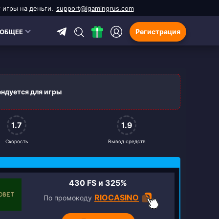
support@igamingrus.com
Регистрация
ОБЩЕЕ
ендуется для игры
1.7
1.9
Скорость
Вывод средств
430 FS и 325%
RIOCASINO
По промокоду