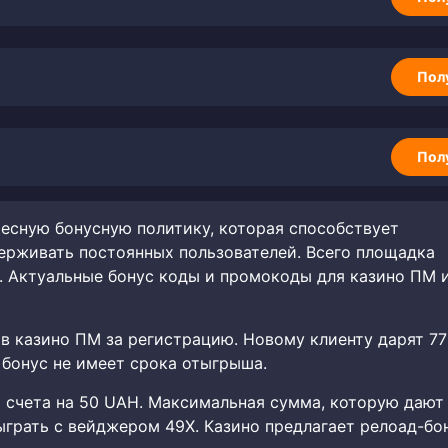
Пол
Пол
есную бонусную политику, которая способствует
ерживать постоянных пользователей. Всего площадка
ad. Актуальные бонус коды и промокоды для казино ПМ 
в казино ПМ за регистрацию. Новому клиенту дарят 77
бонус не имеет срока отыгрыша.
 счета на 50 UAH. Максимальная сумма, которую дают 
ыграть с вейджером 49X. Казино предлагает релоад-бо