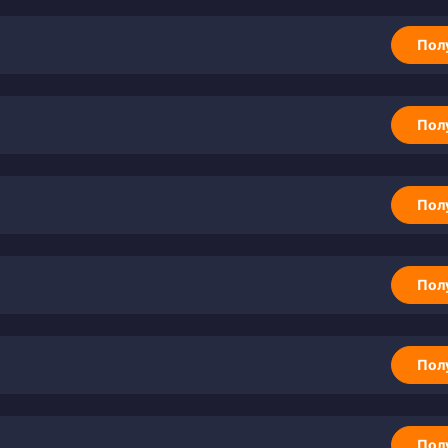
Пол
Пол
Пол
Пол
Пол
Пол