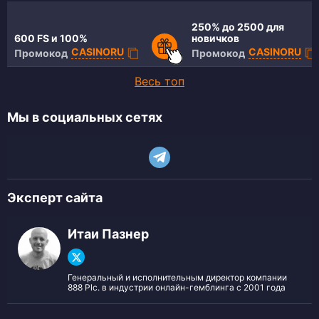
250% до
2500 для
600 FS
и 100%
новичков
CASINORU
CASINORU
Промокод
Промокод
Весь топ
Мы в социальных сетях
Эксперт сайта
Итаи Пазнер
Генеральный и исполнительным директор компании
888 Plc. в индустрии онлайн-гемблинга с 2001 года