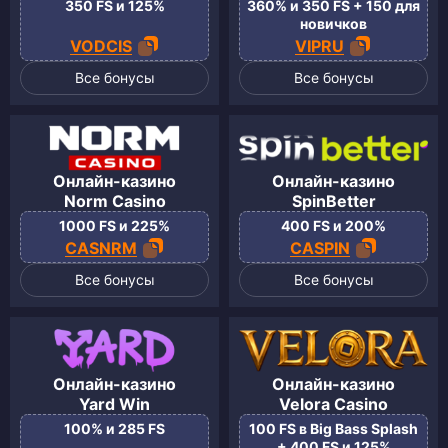
350 FS и 125%
360% и 350 FS + 150 для
новичков
VODCIS
VIPRU
Все бонусы
Все бонусы
Онлайн-казино
Онлайн-казино
Norm Casino
SpinBetter
1000 FS и 225%
400 FS и 200%
CASNRM
CASPIN
Все бонусы
Все бонусы
Онлайн-казино
Онлайн-казино
Yard Win
Velora Casino
100% и 285 FS
100 FS в Big Bass Splash
+ 400 FS и 125%