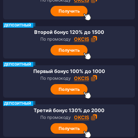
OKCIS
Получить
ДЕПОЗИТНЫЙ
Второй бонус 120% до 1500
OKCIS
По промокоду
Получить
ДЕПОЗИТНЫЙ
Первый бонус 100% до 1000
OKCIS
По промокоду
Получить
ДЕПОЗИТНЫЙ
Третий бонус 130% до 2000
OKCIS
По промокоду
Получить