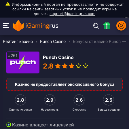
600 FS и 100%
Играть
support@igamingrus.com
Рейтинг казино
›
Punch Casino
›
Бонусы от казино Punch — 
Punch Casino
2.8
Казино не предоставляет эксклюзивного бонуса
2.8
2.9
2.6
2.5
Оценка игроков
Надежность
Скорость
Вывод средств
казино владеет лицензией