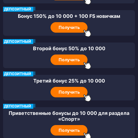
ДЕПОЗИТНЫЙ
Бонус 150% до 10 000 + 100 FS новичкам
Получить
ДЕПОЗИТНЫЙ
Второй бонус 50% до 10 000
Получить
ДЕПОЗИТНЫЙ
Третий бонус 25% до 10 000
Получить
ДЕПОЗИТНЫЙ
Приветственные бонусы до 10 000 для раздела
«Спорт»
Получить