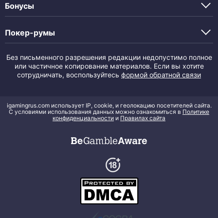
Бонусы
Покер-румы
Без письменного разрешения редакции недопустимо полное
или частичное копирование материалов. Если вы хотите
сотрудничать, воспользуйтесь
формой обратной связи
igamingrus.com использует IP, cookie, и геолокацию посетителей сайта.
С условиями использования данных можно ознакомиться в
Политике
конфиденциальности
и
Правилах сайта