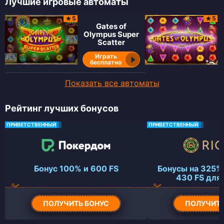
Лучшие игровые автоматы
5
5
Gates of
Olympus Super
Scatter
Играть
бесплатно
Показать все автоматы
Рейтинг лучших бонусов
ПРИВЕТСТВЕННЫЙ
ПРИВЕТСТВЕННЫЙ
Бонус 100% и 600 FS
Бонусы на 325%
430 FS для
ПОЛУЧИТЬ БОНУС
ПОЛУЧИТЬ